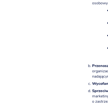
osobowyc
Przenos
organiza
nadający
Wycofan
Sprzeci
marketin
o zastrze