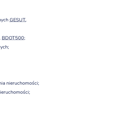
anych
GESUT
,
,
BDOT500
;
ych;
ia nieruchomości;
ieruchomości;