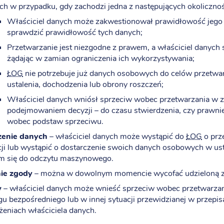
h w przypadku, gdy zachodzi jedna z następujących okolicznoś
Właściciel danych może zakwestionował prawidłowość jego
sprawdzić prawidłowość tych danych;
Przetwarzanie jest niezgodne z prawem, a właściciel danych
żądając w zamian ograniczenia ich wykorzystywania;
ŁOG
nie potrzebuje już danych osobowych do celów przetwarz
ustalenia, dochodzenia lub obrony roszczeń;
Właściciel danych wniósł sprzeciw wobec przetwarzania w
podejmowaniem decyzji – do czasu stwierdzenia, czy prawni
wobec podstaw sprzeciwu.
zenie danych
– właściciel danych może wystąpić do
ŁOG
o prz
cji lub wystąpić o dostarczenie swoich danych osobowych w 
m się do odczytu maszynowego.
ie zgody
– można w dowolnym momencie wycofać udzieloną z
w
– właściciel danych może wnieść sprzeciw wobec przetwarza
gu bezpośredniego lub w innej sytuacji przewidzianej w przep
żeniach właściciela danych.