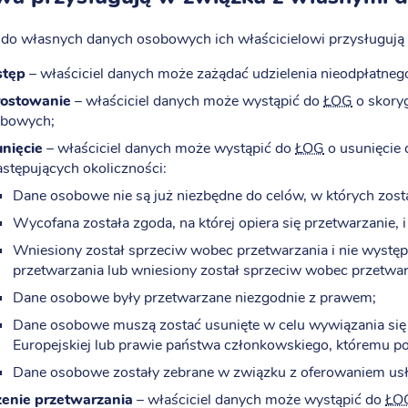
 do własnych danych osobowych ich właścicielowi przysługują 
stęp
– właściciel danych może zażądać udzielenia nieodpłatne
ostowanie
– właściciel danych może wystąpić do
ŁOG
o skory
bowych;
nięcie
– właściciel danych może wystąpić do
ŁOG
o usunięcie
astępujących okoliczności:
Dane osobowe nie są już niezbędne do celów, w których zost
Wycofana została zgoda, na której opiera się przetwarzanie, 
Wniesiony został sprzeciw wobec przetwarzania i nie wystę
przetwarzania lub wniesiony został sprzeciw wobec przetwa
Dane osobowe były przetwarzane niezgodnie z prawem;
Dane osobowe muszą zostać usunięte w celu wywiązania się
Europejskiej lub prawie państwa członkowskiego, któremu p
Dane osobowe zostały zebrane w związku z oferowaniem usł
enie przetwarzania
– właściciel danych może wystąpić do
ŁO