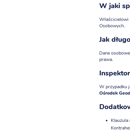
W jaki s
Właścicielowi
Osobowych.
Jak dług
Dane osobowe 
prawa.
Inspekto
W przypadku j
Ośrodek Geode
Dodatkow
Klauzula
Kontrahe