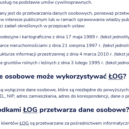
ji usług na podstawie umów cywilnoprawnych.
ny jest do przetwarzania danych osobowych, ponieważ przetwa
w interesie publicznym lub w ramach sprawowania władzy publi
ci zadań określonych w przepisach ustaw:
dezyjne i kartograficzne z dnia 17 maja 1989 r. (tekst jednolit
rce nieruchomościami z dnia 21 sierpnia 1997 r. (tekst jednoli
rukturze informacji przestrzennej z dnia 4 marca 2010 r. (tekst 
e gruntów rolnych i leśnych z dnia 3 lutego 1995 r. (tekst jedno
ne osobowe może wykorzystywać
ŁOG
?
są wyłącznie dane osobowe, które są niezbędne do powyższych
L, NIP, adres zamieszkania, adres do korespondencji, dane o 
rodkami
ŁOG
przetwarza dane osobowe?
 klientów
ŁOG
są przetwarzane za pośrednictwem informatycz