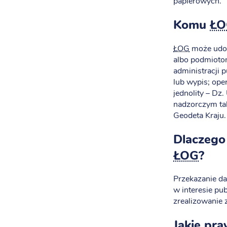
papierowych.
Komu
ŁO
ŁOG
może udos
albo podmiotom
administracji 
lub wypis; ope
jednolity – Dz
nadzorczym ta
Geodeta Kraju.
Dlaczego
ŁOG
?
Przekazanie d
w interesie pu
zrealizowanie
Jakie pr