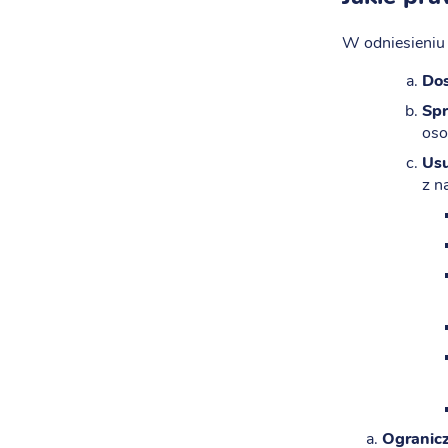
W odniesieniu
Do
Spr
oso
Usu
z n
Ogranicz