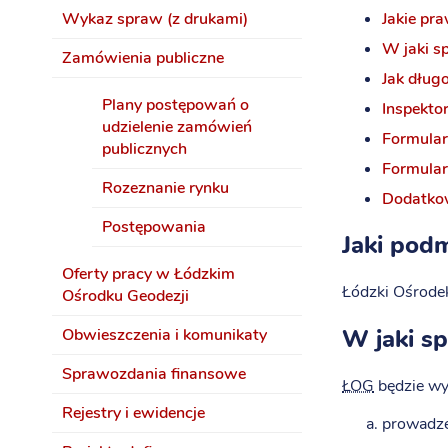
Jakie pr
Wykaz spraw (z drukami)
W jaki s
Zamówienia publiczne
Jak dług
Plany postępowań o
Inspekto
udzielenie zamówień
Formularz
publicznych
Formular
Rozeznanie rynku
Dodatkow
Postępowania
Jaki pod
Oferty pracy w Łódzkim
Łódzki Ośrodek
Ośrodku Geodezji
W jaki s
Obwieszczenia i komunikaty
Sprawozdania finansowe
ŁOG
będzie wy
Rejestry i ewidencje
prowadze