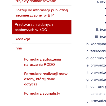
Projekty dofinansowane
pro
Dostęp do informacji publicznej
nieumieszczonej w BIP
Przetwarzanie danych
osobowych w ŁOG
two
two
Redakcja
koordynac
Inne
zakładan
ochrony 
Formularz zgłoszenia
naruszenia RODO
prowadze
prowadze
Formularz realizacji praw
osoby, której dane
prowadzen
dotyczą
ochrony 
Formularz sygnalisty
ustalania
prowadze