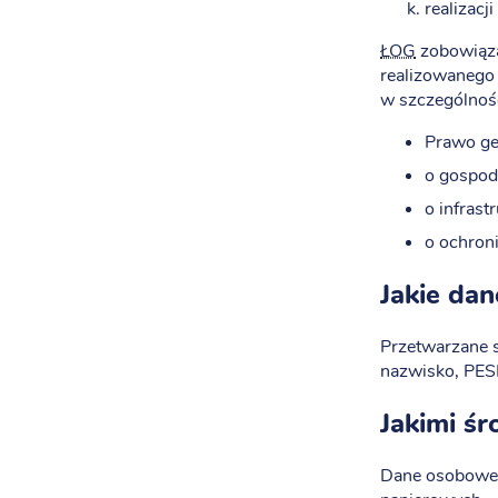
realizac
ŁOG
zobowiąza
realizowanego 
w szczególnoś
Prawo geo
o gospoda
o infrast
o ochroni
Jakie da
Przetwarzane 
nazwisko, PESE
Jakimi ś
Dane osobowe