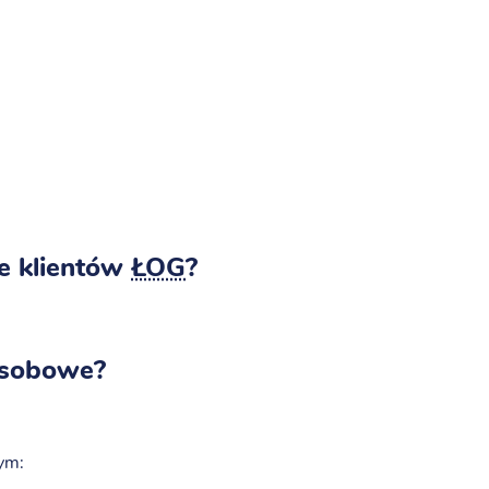
e klientów
ŁOG
?
osobowe?
ym: