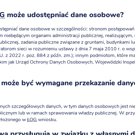
G
może udostępniać dane osobowe?
tępniać dane osobowe w szczególności: stronom postępowań ad
 niebędącym organami administracji publicznej, realizującym, 
publicznej, zadania publiczne związane z gruntami, budynkami l
ratorom sieci w rozumieniu ustawy z dnia 7 maja 2010 r. o wspi
. U. z 2022 r. poz. 884 z późn. zm.); innym podmiotom, które 
kim jak Urząd Ochrony Danych Osobowych, Wojewódzki Inspek
 może być wymagane przekazanie dany
anych szczegółowych danych, w tym danych osobowych jest ni
blicznym lub w ramach sprawowania władzy publicznej. W przy
 złożonego w
ŁOG
wniosku.
awa przysługują w związku z własnymi