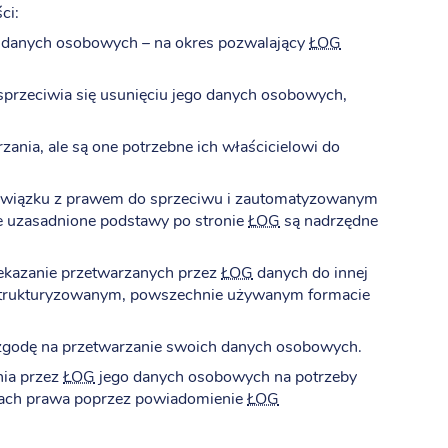
ci:
 danych osobowych – na okres pozwalający
ŁOG
 sprzeciwia się usunięciu jego danych osobowych,
ania, ale są one potrzebne ich właścicielowi do
 związku z prawem do sprzeciwu i zautomatyzowanym
e uzasadnione podstawy po stronie
ŁOG
są nadrzędne
ekazanie przetwarzanych przez
ŁOG
danych do innej
ustrukturyzowanym, powszechnie używanym formacie
godę na przetwarzanie swoich danych osobowych.
nia przez
ŁOG
jego danych osobowych na potrzeby
isach prawa poprzez powiadomienie
ŁOG