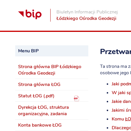
Biuletyn Informacji Publicznej
Łódzkiego Ośrodka Geodezji
Przetwa
Menu BIP
Ta strona ma z
Strona główna BIP Łódzkiego
osobowe jego k
Ośrodka Geodezji
Jaki pod
Strona główna ŁOG
W jaki s
Statut ŁOG (.pdf)
Jakie d
Dyrekcja ŁOG, struktura
Jakimi ś
organizacyjna, zadania
Komu
Ł
Konta bankowe ŁOG
Dlaczego