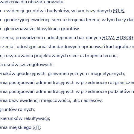
wadzenia dla obszaru powiatu:
ewidencji gruntów i budynków, w tym bazy danych
EGiB
,
geodezyjnej ewidencji sieci uzbrojenia terenu, w tym bazy d
gleboznawczej klasyfikacji gruntów.
rzenia, prowadzenia i udostępniania baz danych
RCW
,
BDSOG
rzenia i udostępniania standardowych opracowań kartograficzn
ji usytuowania projektowanych sieci uzbrojenia terenu;
ia osnów szczegółowych;
znaków geodezyjnych, grawimetrycznych i magnetycznych;
nia postępowań administracyjnych w przedmiocie rozgraniczen
nia postępowań administracyjnych w przedmiocie podziałów n
ia bazy ewidencji miejscowości, ulic i adresów;
gruntów rolnych;
 kierunków rekultywacji;
nia miejskiego
SIT
;