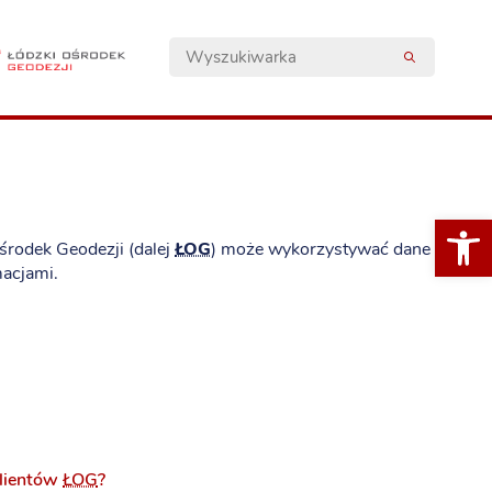
Otwórz 
Ośrodek Geodezji (dalej
ŁOG
) może wykorzystywać dane
macjami.
lientów
ŁOG
?