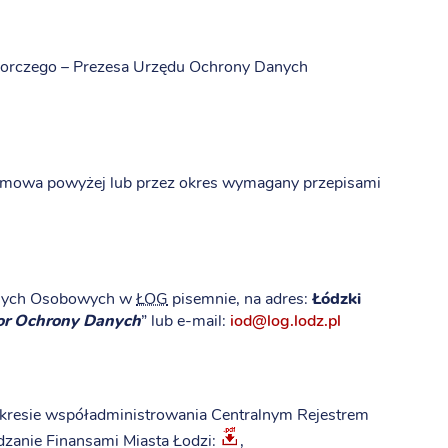
dzorczego – Prezesa Urzędu Ochrony Danych
 mowa powyżej lub przez okres wymagany przepisami
Danych Osobowych w
ŁOG
pisemnie, na adres:
Łódzki
or Ochrony Danych
” lub e-mail:
iod@log.lodz.pl
akresie współadministrowania Centralnym Rejestrem
zanie Finansami Miasta Łodzi:
,