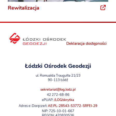
Rewitalizacja
Deklaracja dostępności
Łódzki Ośrodek Geodezji
ul. Romualda Traugutta 21/23
90-113 Łódź
sekretariat@log.lodz.pl
42 272-68-86
ePUAP:
/LOG/skrytka
Adres e-Doręczeń:
AE:PL-28543-53772-SRFEI-29
NIP: 725-10-01-667
REGON: 470830536