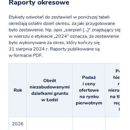
Raporty okresowe
Etykiety odwołań do zestawień w poniższej tabeli
określają ostatni dzień okresu, za jaki przygotowane
było zestawienie. Np. opis „sierpień […]” znajdujący się
w wierszu o etykiecie „2024” oznacza, że zestawienie
było wykonywane za okres, który kończy się
31 sierpnia 2024 r. Raporty publikowane są
w formacie PDF.
Pozycj
Podaż
łódzkie
Obrót
i ceny
rynk
niezabudowanymi
Rok
ofertowe
nieruchom
działkami gruntu
na rynku
na tle in
w Łodzi
pierwotnym
region
kraju
2026