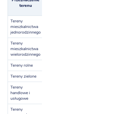
cena 1
terenu
2
m
[zł]
Tereny
mieszkalnictwa
298
jednorodzinnego
Tereny
mieszkalnictwa
1776
wielorodzinnego
Tereny rolne
13
Tereny zielone
73
Tereny
handlowe i
525
usługowe
Tereny
271