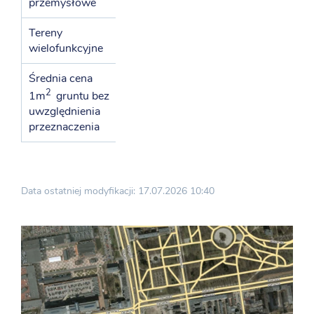
przemysłowe
Tereny
778
wielofunkcyjne
Średnia cena
2
1m
gruntu bez
382
uwzględnienia
przeznaczenia
Data ostatniej modyfikacji: 17.07.2026 10:40