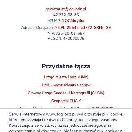
sekretariat@log.lodz.pl
42 272-68-86
ePUAP:
/LOG/skrytka
Adres e-Doręczeń:
AE:PL-28543-53772-SRFEI-29
NIP: 725-10-01-667
REGON: 470830536
Przydatne łącza
Urząd Miasta Łodzi (UMŁ)
UMŁ – wyszukiwarka spraw
Główny Urząd Geodezji i Kartografii (GUGiK)
Geoportal GUGiK
System Monitorowania Usług Publicznych GUS (SMUP)
Serwis internetowy www.log.lodz.pl wykorzystuje pliki cookie,
INTRA ŁOG
które umożliwiają i ułatwiają Ci korzystanie z jego zasobów.
Korzystając z serwisu, wyrażasz jednocześnie zgodę na
wykorzystanie plików cookie. Możesz wyłączyć pliki cookie w