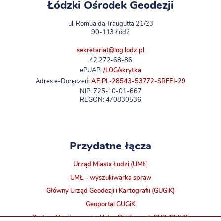
Łódzki Ośrodek Geodezji
ul. Romualda Traugutta 21/23
90-113 Łódź
sekretariat@log.lodz.pl
42 272-68-86
ePUAP:
/LOG/skrytka
Adres e-Doręczeń:
AE:PL-28543-53772-SRFEI-29
NIP: 725-10-01-667
REGON: 470830536
Przydatne łącza
Urząd Miasta Łodzi (UMŁ)
UMŁ – wyszukiwarka spraw
Główny Urząd Geodezji i Kartografii (GUGiK)
Geoportal GUGiK
System Monitorowania Usług Publicznych GUS (SMUP)