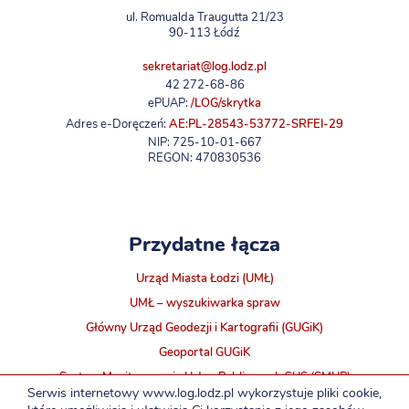
ul. Romualda Traugutta 21/23
90-113 Łódź
sekretariat@log.lodz.pl
42 272-68-86
ePUAP:
/LOG/skrytka
Adres e-Doręczeń:
AE:PL-28543-53772-SRFEI-29
NIP: 725-10-01-667
REGON: 470830536
Przydatne łącza
Urząd Miasta Łodzi (UMŁ)
UMŁ – wyszukiwarka spraw
Główny Urząd Geodezji i Kartografii (GUGiK)
Geoportal GUGiK
System Monitorowania Usług Publicznych GUS (SMUP)
Serwis internetowy www.log.lodz.pl wykorzystuje pliki cookie,