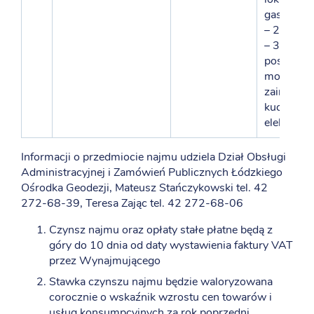
gastrono
– 22 szt., 
– 3 szt. L
posiada
możliwoś
zainstalo
kuchni
elektrycz
Informacji o przedmiocie najmu udziela Dział Obsługi
Administracyjnej i Zamówień Publicznych Łódzkiego
Ośrodka Geodezji, Mateusz Stańczykowski tel. 42
272-68-39, Teresa Zając tel. 42 272-68-06
Czynsz najmu oraz opłaty stałe płatne będą z
góry do 10 dnia od daty wystawienia faktury VAT
przez Wynajmującego
Stawka czynszu najmu będzie waloryzowana
corocznie o wskaźnik wzrostu cen towarów i
usług konsumpcyjnych za rok poprzedni,