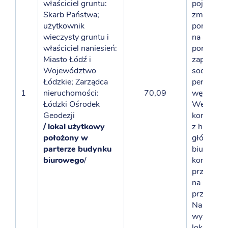
właściciel gruntu:
pojemnik
Skarb Państwa;
zmywalni
użytkownik
pomieszc
wieczysty gruntu i
na sprzęt
właściciel naniesień:
porządko
Miasto Łódź i
zaplecze
Województwo
socjalne
Łódzkie; Zarządca
personelu
1
nieruchomości:
70,09
węzeł san
Łódzki Ośrodek
Wejście d
Geodezji
konsumpc
/ lokal użytkowy
z hallu
położony w
głównego
parterze budynku
biurowca.
biurowego
/
konsumpc
przewidzi
na 17 mie
przy stoli
Na
wyposaże
lokalu: kr