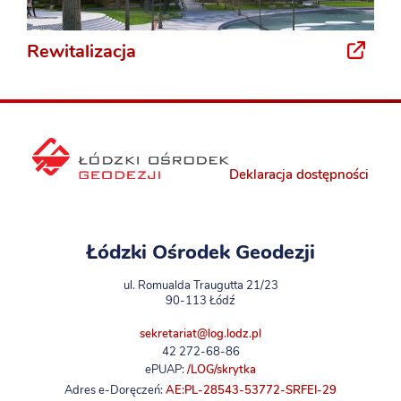
Rewitalizacja
Deklaracja dostępności
Łódzki Ośrodek Geodezji
ul. Romualda Traugutta 21/23
90-113 Łódź
sekretariat@log.lodz.pl
42 272-68-86
ePUAP:
/LOG/skrytka
Adres e-Doręczeń:
AE:PL-28543-53772-SRFEI-29