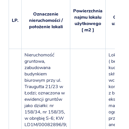
Powierzchnia
Oznaczenie
najmu lokalu
Opis lo
LP.
nieruchomości /
użytkowego
użytko
położenie lokali
[ m2 ]
Nieruchomość
Lokal uży
gruntowa,
( bez urz
zabudowana
kuchenny
budynkiem
skład któ
biurowym przy ul.
wchodzi: 
Traugutta 21/23 w
konsumpc
Łodzi; oznaczona w
z bufetem
ewidencji gruntów
ekspedyc
jako działki: nr
magazyn
158/34, nr 158/35,
ogólny,
w obrębię S-6; KW
przygotow
LD1M/00082896/9;
aneks my