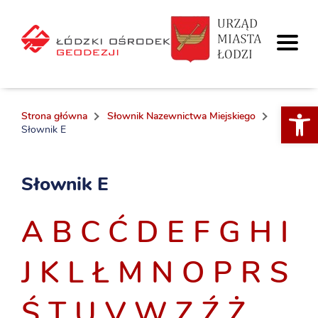
Otwórz 
Strona główna
Słownik Nazewnictwa Miejskiego
Słownik E
Słownik E
A
B
C
Ć
D
E
F
G
H
I
J
K
L
Ł
M
N
O
P
R
S
Ś
T
U
V
W
Z
Ź
Ż