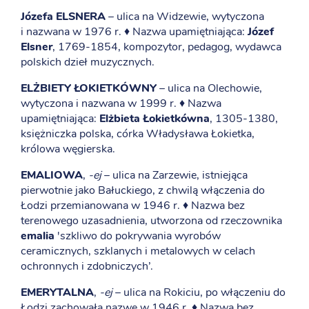
Józefa ELSNERA
– ulica na Widzewie, wytyczona
i nazwana w 1976 r. ♦ Nazwa upamiętniająca:
Józef
Elsner
, 1769-1854, kompozytor, pedagog, wydawca
polskich dzieł muzycznych.
ELŻBIETY ŁOKIETKÓWNY
– ulica na Olechowie,
wytyczona i nazwana w 1999 r. ♦ Nazwa
upamiętniająca:
Elżbieta Łokietkówna
, 1305-1380,
księżniczka polska, córka Władysława Łokietka,
królowa węgierska.
EMALIOWA
,
-ej
– ulica na Zarzewie, istniejąca
pierwotnie jako Bałuckiego, z chwilą włączenia do
Łodzi przemianowana w 1946 r. ♦ Nazwa bez
terenowego uzasadnienia, utworzona od rzeczownika
emalia
'szkliwo do pokrywania wyrobów
ceramicznych, szklanych i metalowych w celach
ochronnych i zdobniczych’.
EMERYTALNA
,
-ej
– ulica na Rokiciu, po włączeniu do
Łodzi zachowała nazwę w 1946 r. ♦ Nazwa bez