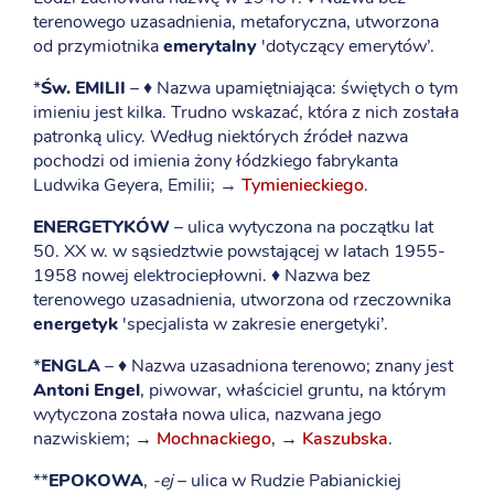
terenowego uzasadnienia, metaforyczna, utworzona
od przymiotnika
emerytalny
'dotyczący emerytów’.
*
Św. EMILII
– ♦ Nazwa upamiętniająca: świętych o tym
imieniu jest kilka. Trudno wskazać, która z nich została
patronką ulicy. Według niektórych źródeł nazwa
pochodzi od imienia żony łódzkiego fabrykanta
Ludwika Geyera, Emilii; →
Tymienieckiego
.
ENERGETYKÓW
– ulica wytyczona na początku lat
50. XX w. w sąsiedztwie powstającej w latach 1955-
1958 nowej elektrociepłowni. ♦ Nazwa bez
terenowego uzasadnienia, utworzona od rzeczownika
energetyk
'specjalista w zakresie energetyki’.
*
ENGLA
– ♦ Nazwa uzasadniona terenowo; znany jest
Antoni Engel
, piwowar, właściciel gruntu, na którym
wytyczona została nowa ulica, nazwana jego
nazwiskiem; →
Mochnackiego
, →
Kaszubska
.
**
EPOKOWA
,
-ej
– ulica w Rudzie Pabianickiej