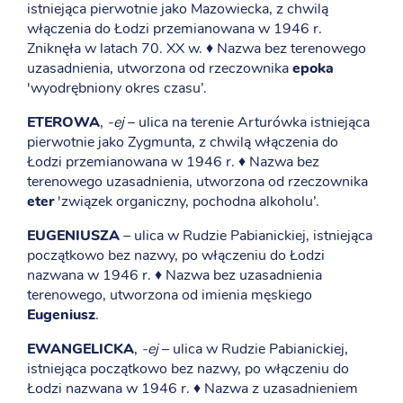
istniejąca pierwotnie jako Mazowiecka, z chwilą
włączenia do Łodzi przemianowana w 1946 r.
Zniknęła w latach 70. XX w. ♦ Nazwa bez terenowego
uzasadnienia, utworzona od rzeczownika
epoka
'wyodrębniony okres czasu’.
ETEROWA
,
-ej
– ulica na terenie Arturówka istniejąca
pierwotnie jako Zygmunta, z chwilą włączenia do
Łodzi przemianowana w 1946 r. ♦ Nazwa bez
terenowego uzasadnienia, utworzona od rzeczownika
eter
'związek organiczny, pochodna alkoholu’.
EUGENIUSZA
– ulica w Rudzie Pabianickiej, istniejąca
początkowo bez nazwy, po włączeniu do Łodzi
nazwana w 1946 r. ♦ Nazwa bez uzasadnienia
terenowego, utworzona od imienia męskiego
Eugeniusz
.
EWANGELICKA
,
-ej
– ulica w Rudzie Pabianickiej,
istniejąca początkowo bez nazwy, po włączeniu do
Łodzi nazwana w 1946 r. ♦ Nazwa z uzasadnieniem