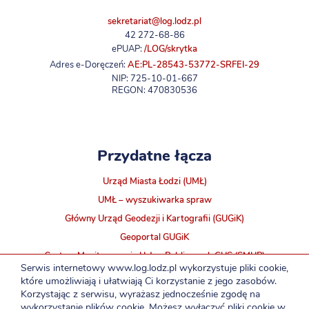
sekretariat@log.lodz.pl
42 272-68-86
ePUAP:
/LOG/skrytka
Adres e-Doręczeń:
AE:PL-28543-53772-SRFEI-29
NIP: 725-10-01-667
REGON: 470830536
Przydatne łącza
Urząd Miasta Łodzi (UMŁ)
UMŁ – wyszukiwarka spraw
Główny Urząd Geodezji i Kartografii (GUGiK)
Geoportal GUGiK
System Monitorowania Usług Publicznych GUS (SMUP)
Serwis internetowy www.log.lodz.pl wykorzystuje pliki cookie,
INTRA ŁOG
które umożliwiają i ułatwiają Ci korzystanie z jego zasobów.
Korzystając z serwisu, wyrażasz jednocześnie zgodę na
wykorzystanie plików cookie. Możesz wyłączyć pliki cookie w