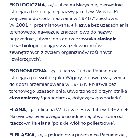
EKOLOGICZNA
,
-ej
– ulica na Marysinie, pierwotnie
istniejąca bez oficjalnej nazwy jako tzw. Wąska. Po
włączeniu do Łodzi nazwana w 1946 Azbestowa.
W 2001 r. przemianowana. ♦ Nazwa bez uzasadnienia
terenowego, nawiązuje znaczeniowo do nazwy
poprzedniej, utworzona od rzeczownika
ekologia
'dział biologii badający związek warunków
zewnętrznych z życiem organizmów roślinnych
i zwierzęcych’.
EKONOMICZNA
,
-ej
– ulica w Rudzie Pabianickiej
istniejąca pierwotnie jako Wigury, z chwilą włączenia
do Łodzi przemianowana w 1946 r. ♦ Nazwa bez
terenowego uzasadnienia, utworzona od przymiotnika
ekonomiczny
'gospodarczy, dotyczący gospodarki’.
ELANA
,
-y
– ulica na Widzewie. Powstała w 1962 r. ♦
Nazwa bez terenowego uzasadnienia, utworzona od
rzeczownika
elana
'polskie włókno poliestrowe’.
ELBLĄSKA
,
-ej
– południowa przecznica Pabianickiej,