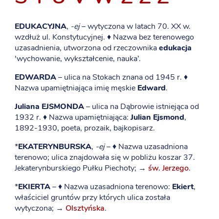
EDUKACYJNA
,
-ej
– wytyczona w latach 70. XX w.
wzdłuż ul. Konstytucyjnej. ♦ Nazwa bez terenowego
uzasadnienia, utworzona od rzeczownika
edukacja
'wychowanie, wykształcenie, nauka’.
EDWARDA
– ulica na Stokach znana od 1945 r. ♦
Nazwa upamiętniająca imię męskie
Edward
.
Juliana EJSMONDA
– ulica na Dąbrowie istniejąca od
1932 r. ♦ Nazwa upamiętniająca:
Julian Ejsmond
,
1892-1930, poeta, prozaik, bajkopisarz.
*
EKATERYNBURSKA
,
-ej
– ♦ Nazwa uzasadniona
terenowo; ulica znajdowała się w pobliżu koszar 37.
Jekaterynburskiego Pułku Piechoty; →
św. Jerzego
.
*
EKIERTA
– ♦ Nazwa uzasadniona terenowo:
Ekiert
,
właściciel gruntów przy których ulica została
wytyczona; →
Olsztyńska
.