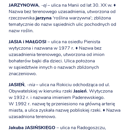
JARZYNOWA
,
-ej
– ulica na Manii od lat 30. XX w. ♦
Nazwa bez terenowego uzasadnienia, utworzona od
rzeczownika
jarzyna
'roślina warzywna’; zbliżona
tematycznie do nazw sąsiednich ulic pochodnych od
nazw roślin.
JASIA i MAŁGOSI
– ulica na osiedlu Pienista
wytyczona i nazwana w 1977 r. ♦ Nazwa bez
uzasadnienia terenowego, utworzona od imion
bohaterów bajki dla dzieci. Ulica położona
w sąsiedztwie innych o nazwach zbliżonych
znaczeniowo.
JASIEŃ
,
-nia
– ulica na Rokiciu odchodząca od ul.
Obywatelskiej w kierunku rzeki
Jasień
. Wytyczona
w 1932 r. i nazwana imieniem Paderewskiego.
W 1992 r. nazwę tę przeniesiono na główną arterię
miasta, a ulica zyskała nazwę pobliskiej rzeki. ♦ Nazwa
uzasadniona terenowo.
Jakuba JASIŃSKIEGO
– ulica na Radogoszczu,