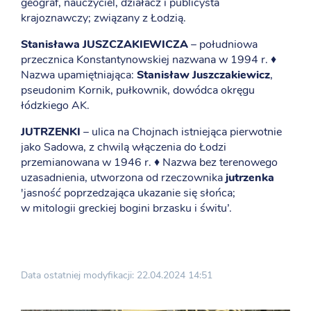
geograf, nauczyciel, działacz i publicysta
krajoznawczy; związany z Łodzią.
Stanisława JUSZCZAKIEWICZA
– południowa
przecznica Konstantynowskiej nazwana w 1994 r. ♦
Nazwa upamiętniająca:
Stanisław Juszczakiewicz
,
pseudonim Kornik, pułkownik, dowódca okręgu
łódzkiego AK.
JUTRZENKI
– ulica na Chojnach istniejąca pierwotnie
jako Sadowa, z chwilą włączenia do Łodzi
przemianowana w 1946 r. ♦ Nazwa bez terenowego
uzasadnienia, utworzona od rzeczownika
jutrzenka
'jasność poprzedzająca ukazanie się słońca;
w mitologii greckiej bogini brzasku i świtu’.
Data ostatniej modyfikacji: 22.04.2024 14:51