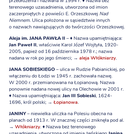
przedłużenia i nazwana w 1994 r. ♦ Nazwa bez
terenowego uzasadnienia, utworzona od imion
zaczerpniętych z powieści E. Orzeszkowej
Nad
Niemnem
. Ulica położona w sąsiedztwie innych
o nazwach nawiązujących do twórczości Orzeszkowej.
Aleja im. JANA PAWŁA II
– ♦ Nazwa upamiętniająca:
Jan Paweł II
, właściwie Karol Józef Wojtyła, 1920-
2005, papież od 16 października 1978 r.; nazwa
nadana w rok po jego śmierci; →
aleja Włókniarzy
.
JANA SOBIESKIEGO
– ulica w Rudzie Pabianickiej, po
włączeniu do Łodzi w 1945 r. zachowała nazwę.
W 2000 r. przemianowana na Łopianową. Nazwa
ponownie nadana nowej ulicy na Olechowie w 2001 r.
♦ Nazwa upamiętniająca:
Jan III Sobieski
, 1624-
1696, król polski; →
Łopianowa
.
JANINY
– niewielka uliczka na Polesiu obecna na
planach od 1913 r. W znacznej części zniknęła pod al.
→
Włókniarzy
. ♦ Nazwa bez terenowego
uzasadnienia, utworzona od imienia żeńskiego
Janina
.