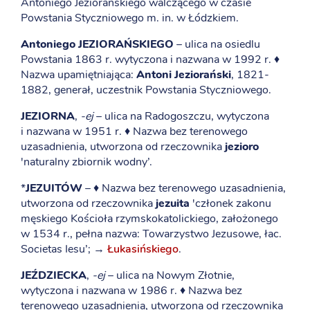
Antoniego Jeziorańskiego walczącego w czasie
Powstania Styczniowego m. in. w Łódzkiem.
Antoniego JEZIORAŃSKIEGO
– ulica na osiedlu
Powstania 1863 r. wytyczona i nazwana w 1992 r. ♦
Nazwa upamiętniająca:
Antoni Jeziorański
, 1821-
1882, generał, uczestnik Powstania Styczniowego.
JEZIORNA
,
-ej
– ulica na Radogoszczu, wytyczona
i nazwana w 1951 r. ♦ Nazwa bez terenowego
uzasadnienia, utworzona od rzeczownika
jezioro
'naturalny zbiornik wodny’.
*
JEZUITÓW
– ♦ Nazwa bez terenowego uzasadnienia,
utworzona od rzeczownika
jezuita
'członek zakonu
męskiego Kościoła rzymskokatolickiego, założonego
w 1534 r., pełna nazwa: Towarzystwo Jezusowe, łac.
Societas Iesu’; →
Łukasińskiego
.
JEŹDZIECKA
,
-ej
– ulica na Nowym Złotnie,
wytyczona i nazwana w 1986 r. ♦ Nazwa bez
terenowego uzasadnienia, utworzona od rzeczownika