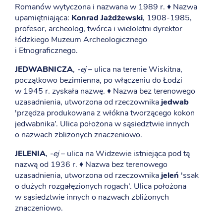
Romanów wytyczona i nazwana w 1989 r. ♦ Nazwa
upamiętniająca:
Konrad Jażdżewski
, 1908-1985,
profesor, archeolog, twórca i wieloletni dyrektor
łódzkiego Muzeum Archeologicznego
i Etnograficznego.
JEDWABNICZA
,
-ej
– ulica na terenie Wiskitna,
początkowo bezimienna, po włączeniu do Łodzi
w 1945 r. zyskała nazwę. ♦ Nazwa bez terenowego
uzasadnienia, utworzona od rzeczownika
jedwab
'przędza produkowana z włókna tworzącego kokon
jedwabnika’. Ulica położona w sąsiedztwie innych
o nazwach zbliżonych znaczeniowo.
JELENIA
,
-ej
– ulica na Widzewie istniejąca pod tą
nazwą od 1936 r. ♦ Nazwa bez terenowego
uzasadnienia, utworzona od rzeczownika
jeleń
'ssak
o dużych rozgałęzionych rogach’. Ulica położona
w sąsiedztwie innych o nazwach zbliżonych
znaczeniowo.