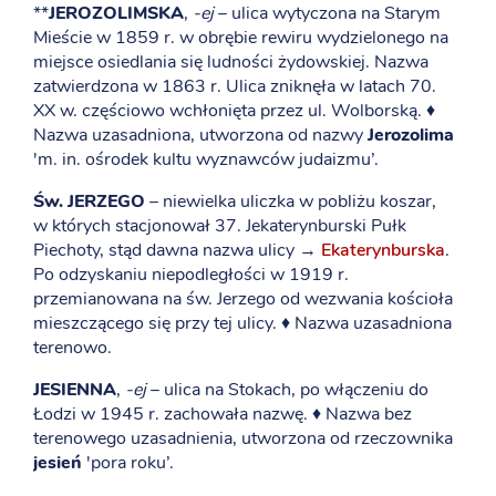
**
JEROZOLIMSKA
,
-ej
– ulica wytyczona na Starym
Mieście w 1859 r. w obrębie rewiru wydzielonego na
miejsce osiedlania się ludności żydowskiej. Nazwa
zatwierdzona w 1863 r. Ulica zniknęła w latach 70.
XX w. częściowo wchłonięta przez ul. Wolborską. ♦
Nazwa uzasadniona, utworzona od nazwy
Jerozolima
'm. in. ośrodek kultu wyznawców judaizmu’.
Św. JERZEGO
– niewielka uliczka w pobliżu koszar,
w których stacjonował 37. Jekaterynburski Pułk
Piechoty, stąd dawna nazwa ulicy →
Ekaterynburska
.
Po odzyskaniu niepodległości w 1919 r.
przemianowana na św. Jerzego od wezwania kościoła
mieszczącego się przy tej ulicy. ♦ Nazwa uzasadniona
terenowo.
JESIENNA
,
-ej
– ulica na Stokach, po włączeniu do
Łodzi w 1945 r. zachowała nazwę. ♦ Nazwa bez
terenowego uzasadnienia, utworzona od rzeczownika
jesień
'pora roku’.