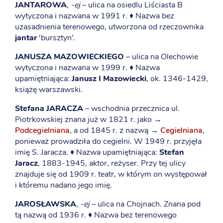
JANTAROWA
,
-ej
– ulica na osiedlu Liściasta B
wytyczona i nazwana w 1991 r. ♦ Nazwa bez
uzasadnienia terenowego, utworzona od rzeczownika
jantar
'bursztyn’.
JANUSZA MAZOWIECKIEGO
– ulica na Olechowie
wytyczona i nazwana w 1999 r. ♦ Nazwa
upamiętniająca:
Janusz I Mazowiecki
, ok. 1346-1429,
książę warszawski.
Stefana JARACZA
– wschodnia przecznica ul.
Piotrkowskiej znana już w 1821 r. jako →
Podcegielniana
, a od 1845 r. z nazwą →
Cegielniana
,
ponieważ prowadziła do cegielni. W 1949 r. przyjęła
imię S. Jaracza. ♦ Nazwa upamiętniająca:
Stefan
Jaracz
, 1883-1945, aktor, reżyser. Przy tej ulicy
znajduje się od 1909 r. teatr, w którym on występował
i któremu nadano jego imię.
JAROSŁAWSKA
,
-ej
– ulica na Chojnach. Znana pod
tą nazwą od 1936 r. ♦ Nazwa bez terenowego