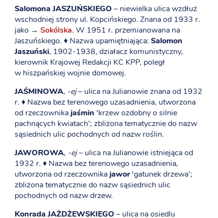
Salomona JASZUŃSKIEGO
– niewielka ulica wzdłuż
wschodniej strony ul. Kopcińskiego. Znana od 1933 r.
jako →
Sokólska
. W 1951 r. przemianowana na
Jaszuńskiego. ♦ Nazwa upamiętniająca:
Salomon
Jaszuński
, 1902-1938, działacz komunistyczny,
kierownik Krajowej Redakcji KC KPP, poległ
w hiszpańskiej wojnie domowej.
JAŚMINOWA
,
-ej
– ulica na Julianowie znana od 1932
r. ♦ Nazwa bez terenowego uzasadnienia, utworzona
od rzeczownika
jaśmin
'krzew ozdobny o silnie
pachnących kwiatach’; zbliżona tematycznie do nazw
sąsiednich ulic pochodnych od nazw roślin.
JAWOROWA
,
-ej
– ulica na Julianowie istniejąca od
1932 r. ♦ Nazwa bez terenowego uzasadnienia,
utworzona od rzeczownika
jawor
'gatunek drzewa’;
zbliżona tematycznie do nazw sąsiednich ulic
pochodnych od nazw drzew.
Konrada JAŻDŻEWSKIEGO
– ulica na osiedlu