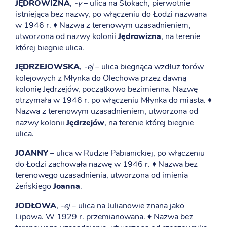
JĘDROWIZNA
,
-y
– ulica na Stokach, pierwotnie
istniejąca bez nazwy, po włączeniu do Łodzi nazwana
w 1946 r. ♦ Nazwa z terenowym uzasadnieniem,
utworzona od nazwy kolonii
Jędrowizna
, na terenie
której biegnie ulica.
JĘDRZEJOWSKA
,
-ej
– ulica biegnąca wzdłuż torów
kolejowych z Młynka do Olechowa przez dawną
kolonię Jędrzejów, początkowo bezimienna. Nazwę
otrzymała w 1946 r. po włączeniu Młynka do miasta. ♦
Nazwa z terenowym uzasadnieniem, utworzona od
nazwy kolonii
Jędrzejów
, na terenie której biegnie
ulica.
JOANNY
– ulica w Rudzie Pabianickiej, po włączeniu
do Łodzi zachowała nazwę w 1946 r. ♦ Nazwa bez
terenowego uzasadnienia, utworzona od imienia
żeńskiego
Joanna
.
JODŁOWA
,
-ej
– ulica na Julianowie znana jako
Lipowa. W 1929 r. przemianowana. ♦ Nazwa bez