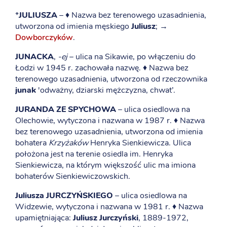
*
JULIUSZA
– ♦ Nazwa bez terenowego uzasadnienia,
utworzona od imienia męskiego
Juliusz
; →
Dowborczyków
.
JUNACKA
,
-ej
– ulica na Sikawie, po włączeniu do
Łodzi w 1945 r. zachowała nazwę. ♦ Nazwa bez
terenowego uzasadnienia, utworzona od rzeczownika
junak
'odważny, dziarski mężczyzna, chwat’.
JURANDA ZE SPYCHOWA
– ulica osiedlowa na
Olechowie, wytyczona i nazwana w 1987 r. ♦ Nazwa
bez terenowego uzasadnienia, utworzona od imienia
bohatera
Krzyżaków
Henryka Sienkiewicza. Ulica
położona jest na terenie osiedla im. Henryka
Sienkiewicza, na którym większość ulic ma imiona
bohaterów Sienkiewiczowskich.
Juliusza JURCZYŃSKIEGO
– ulica osiedlowa na
Widzewie, wytyczona i nazwana w 1981 r. ♦ Nazwa
upamiętniająca:
Juliusz Jurczyński
, 1889-1972,