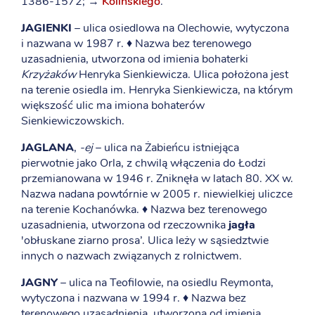
1386-1572; →
Kolińskiego
.
JAGIENKI
– ulica osiedlowa na Olechowie, wytyczona
i nazwana w 1987 r. ♦ Nazwa bez terenowego
uzasadnienia, utworzona od imienia bohaterki
Krzyżaków
Henryka Sienkiewicza. Ulica położona jest
na terenie osiedla im. Henryka Sienkiewicza, na którym
większość ulic ma imiona bohaterów
Sienkiewiczowskich.
JAGLANA
,
-ej
– ulica na Żabieńcu istniejąca
pierwotnie jako Orla, z chwilą włączenia do Łodzi
przemianowana w 1946 r. Zniknęła w latach 80. XX w.
Nazwa nadana powtórnie w 2005 r. niewielkiej uliczce
na terenie Kochanówka. ♦ Nazwa bez terenowego
uzasadnienia, utworzona od rzeczownika
jagła
'obłuskane ziarno prosa’. Ulica leży w sąsiedztwie
innych o nazwach związanych z rolnictwem.
JAGNY
– ulica na Teofilowie, na osiedlu Reymonta,
wytyczona i nazwana w 1994 r. ♦ Nazwa bez
terenowego uzasadnienia, utworzona od imienia