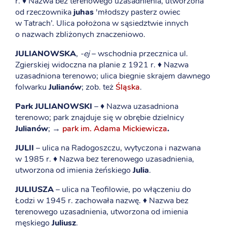
r. ♦ Nazwa bez terenowego uzasadnienia, utworzona
od rzeczownika
juhas
'młodszy pasterz owiec
w Tatrach’. Ulica położona w sąsiedztwie innych
o nazwach zbliżonych znaczeniowo.
JULIANOWSKA
,
-ej
– wschodnia przecznica ul.
Zgierskiej widoczna na planie z 1921 r. ♦ Nazwa
uzasadniona terenowo; ulica biegnie skrajem dawnego
folwarku
Julianów
; zob. też
Śląska
.
Park JULIANOWSKI
– ♦ Nazwa uzasadniona
terenowo; park znajduje się w obrębie dzielnicy
Julianów
; →
park im. Adama Mickiewicza
.
JULII
– ulica na Radogoszczu, wytyczona i nazwana
w 1985 r. ♦ Nazwa bez terenowego uzasadnienia,
utworzona od imienia żeńskiego
Julia
.
JULIUSZA
– ulica na Teofilowie, po włączeniu do
Łodzi w 1945 r. zachowała nazwę. ♦ Nazwa bez
terenowego uzasadnienia, utworzona od imienia
męskiego
Juliusz
.