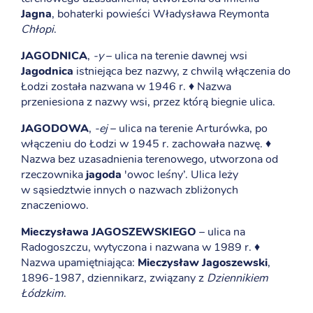
Jagna
, bohaterki powieści Władysława Reymonta
Chłopi
.
JAGODNICA
,
-y
– ulica na terenie dawnej wsi
Jagodnica
istniejąca bez nazwy, z chwilą włączenia do
Łodzi została nazwana w 1946 r. ♦ Nazwa
przeniesiona z nazwy wsi, przez którą biegnie ulica.
JAGODOWA
,
-ej
– ulica na terenie Arturówka, po
włączeniu do Łodzi w 1945 r. zachowała nazwę. ♦
Nazwa bez uzasadnienia terenowego, utworzona od
rzeczownika
jagoda
'owoc leśny’. Ulica leży
w sąsiedztwie innych o nazwach zbliżonych
znaczeniowo.
Mieczysława JAGOSZEWSKIEGO
– ulica na
Radogoszczu, wytyczona i nazwana w 1989 r. ♦
Nazwa upamiętniająca:
Mieczysław Jagoszewski
,
1896-1987, dziennikarz, związany z
Dziennikiem
Łódzkim
.