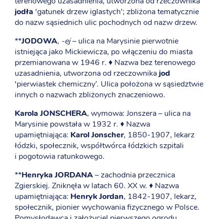
terenowego uzasadnienia, utworzona od rzeczownika
jodła
'gatunek drzew iglastych’; zbliżona tematycznie
do nazw sąsiednich ulic pochodnych od nazw drzew.
**
JODOWA
,
-ej
– ulica na Marysinie pierwotnie
istniejąca jako Mickiewicza, po włączeniu do miasta
przemianowana w 1946 r. ♦ Nazwa bez terenowego
uzasadnienia, utworzona od rzeczownika
jod
'pierwiastek chemiczny’. Ulica położona w sąsiedztwie
innych o nazwach zbliżonych znaczeniowo.
Karola JONSCHERA
, wymowa: Jonszera – ulica na
Marysinie powstała w 1932 r. ♦ Nazwa
upamiętniająca:
Karol Jonscher
, 1850-1907, lekarz
łódzki, społecznik, współtwórca łódzkich szpitali
i pogotowia ratunkowego.
**
Henryka JORDANA
– zachodnia przecznica
Zgierskiej. Zniknęła w latach 60. XX w. ♦ Nazwa
upamiętniająca:
Henryk Jordan
, 1842-1907, lekarz,
społecznik, pionier wychowania fizycznego w Polsce.
Pomysłodawca i założyciel pierwszego ogrodu