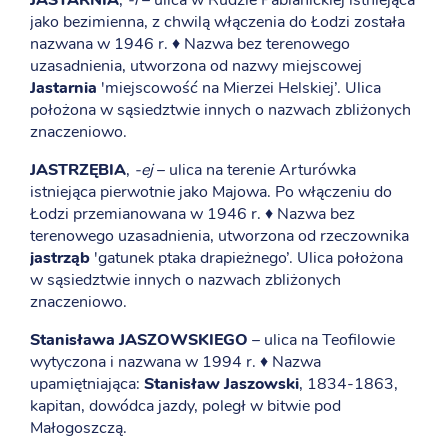
JASTARNIA
,
-i
– ulica w Rudzie Pabianickiej istniejąca
jako bezimienna, z chwilą włączenia do Łodzi została
nazwana w 1946 r. ♦ Nazwa bez terenowego
uzasadnienia, utworzona od nazwy miejscowej
Jastarnia
'miejscowość na Mierzei Helskiej’. Ulica
położona w sąsiedztwie innych o nazwach zbliżonych
znaczeniowo.
JASTRZĘBIA
,
-ej
– ulica na terenie Arturówka
istniejąca pierwotnie jako Majowa. Po włączeniu do
Łodzi przemianowana w 1946 r. ♦ Nazwa bez
terenowego uzasadnienia, utworzona od rzeczownika
jastrząb
'gatunek ptaka drapieżnego’. Ulica położona
w sąsiedztwie innych o nazwach zbliżonych
znaczeniowo.
Stanisława JASZOWSKIEGO
– ulica na Teofilowie
wytyczona i nazwana w 1994 r. ♦ Nazwa
upamiętniająca:
Stanisław Jaszowski
, 1834-1863,
kapitan, dowódca jazdy, poległ w bitwie pod
Małogoszczą.