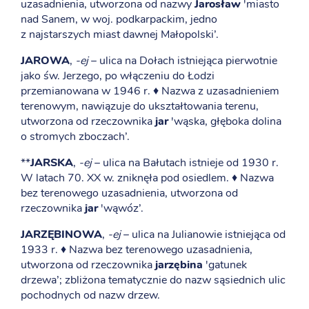
uzasadnienia, utworzona od nazwy
Jarosław
'miasto
nad Sanem, w woj. podkarpackim, jedno
z najstarszych miast dawnej Małopolski’.
JAROWA
,
-ej
– ulica na Dołach istniejąca pierwotnie
jako św. Jerzego, po włączeniu do Łodzi
przemianowana w 1946 r. ♦ Nazwa z uzasadnieniem
terenowym, nawiązuje do ukształtowania terenu,
utworzona od rzeczownika
jar
'wąska, głęboka dolina
o stromych zboczach’.
**
JARSKA
,
-ej
– ulica na Bałutach istnieje od 1930 r.
W latach 70. XX w. zniknęła pod osiedlem. ♦ Nazwa
bez terenowego uzasadnienia, utworzona od
rzeczownika
jar
'wąwóz’.
JARZĘBINOWA
,
-ej
– ulica na Julianowie istniejąca od
1933 r. ♦ Nazwa bez terenowego uzasadnienia,
utworzona od rzeczownika
jarzębina
'gatunek
drzewa’; zbliżona tematycznie do nazw sąsiednich ulic
pochodnych od nazw drzew.