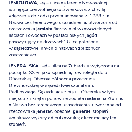
JEMIOŁOWA
,
-ej
– ulica na terenie Nowosolnej
istniejąca pierwotnie jako Świerkowa, z chwilą
włączenia do Łodzi przemianowana w 1988 r. ♦
Nazwa bez terenowego uzasadnienia, utworzona od
rzeczownika
jemioła
'krzew o oliwkowozielonych
liściach i owocach w postaci białych jagód
pasożytujący na drzewach’. Ulica położona
w sąsiedztwie innych o nazwach zbliżonych
znaczeniowo.
JENERALSKA
,
-ej
– ulica na Żubardziu wytyczona na
początku XX w. jako sąsiednia, równoległa do ul.
Oficerskiej. Obecnie północna przecznica
Drewnowskiej w sąsiedztwie szpitala im.
Radlińskiego. Sąsiadująca z nią ul. Oficerska w tym
miejscu zniknęła i ponownie została nadana na Złotnie.
♦ Nazwa bez terenowego uzasadnienia, utworzona od
rzeczownika
jenerał
, obecnie:
generał
'stopień
wojskowy wyższy od pułkownika; oficer mający ten
stopień’.