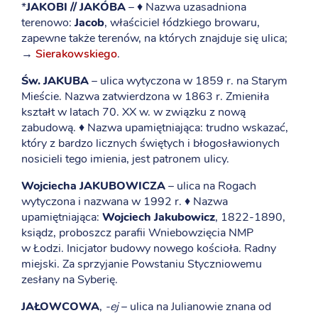
*
JAKOBI // JAKÓBA
– ♦ Nazwa uzasadniona
terenowo:
Jacob
, właściciel łódzkiego browaru,
zapewne także terenów, na których znajduje się ulica;
→
Sierakowskiego
.
Św. JAKUBA
– ulica wytyczona w 1859 r. na Starym
Mieście. Nazwa zatwierdzona w 1863 r. Zmieniła
kształt w latach 70. XX w. w związku z nową
zabudową. ♦ Nazwa upamiętniająca: trudno wskazać,
który z bardzo licznych świętych i błogosławionych
nosicieli tego imienia, jest patronem ulicy.
Wojciecha JAKUBOWICZA
– ulica na Rogach
wytyczona i nazwana w 1992 r. ♦ Nazwa
upamiętniająca:
Wojciech Jakubowicz
, 1822-1890,
ksiądz, proboszcz parafii Wniebowzięcia NMP
w Łodzi. Inicjator budowy nowego kościoła. Radny
miejski. Za sprzyjanie Powstaniu Styczniowemu
zesłany na Syberię.
JAŁOWCOWA
,
-ej
– ulica na Julianowie znana od