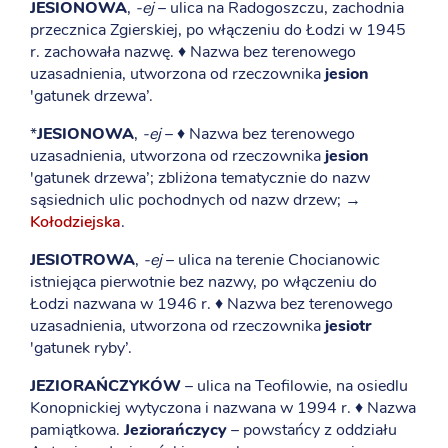
JESIONOWA
,
-ej
– ulica na Radogoszczu, zachodnia
przecznica Zgierskiej, po włączeniu do Łodzi w 1945
r. zachowała nazwę. ♦ Nazwa bez terenowego
uzasadnienia, utworzona od rzeczownika
jesion
'gatunek drzewa’.
*
JESIONOWA
,
-ej
– ♦ Nazwa bez terenowego
uzasadnienia, utworzona od rzeczownika
jesion
'gatunek drzewa’; zbliżona tematycznie do nazw
sąsiednich ulic pochodnych od nazw drzew; →
Kołodziejska
.
JESIOTROWA
,
-ej
– ulica na terenie Chocianowic
istniejąca pierwotnie bez nazwy, po włączeniu do
Łodzi nazwana w 1946 r. ♦ Nazwa bez terenowego
uzasadnienia, utworzona od rzeczownika
jesiotr
'gatunek ryby’.
JEZIORAŃCZYKÓW
– ulica na Teofilowie, na osiedlu
Konopnickiej wytyczona i nazwana w 1994 r. ♦ Nazwa
pamiątkowa.
Jeziorańczycy
– powstańcy z oddziału