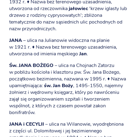
1932 r. ♦ Nazwa bez terenowego uzasadnienia,
utworzona od rzeczownika
jałowiec
'krzew iglasty lub
drzewo z rodziny cyprysowatych’; zbliżona
tematycznie do nazw sąsiednich ulic pochodnych od
nazw przyrodniczych.
JANA
– ulica na Julianowie widoczna na planie
w 1921 r. ♦ Nazwa bez terenowego uzasadnienia,
utworzona od imienia męskiego
Jan
.
Św. JANA BOŻEGO
– ulica na Chojnach Zatorzu
w pobliżu kościoła i klasztoru pw. Św. Jana Bożego,
początkowo bezimienna, nazwana w 1995 r. ♦ Nazwa
upamiętniająca:
św. Jan Boży
, 1495-1550, najemny
żołnierz i wędrowny księgarz, który po nawróceniu
zajął się organizowaniem szpitali i tworzeniem
wspólnot, z których z czasem powstał zakon
bonifratrów.
JANA i CECYLII
– ulica na Wilanowie, wyodrębniona
z części ul. Dolomitowej i jej bezimiennego