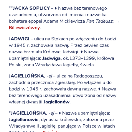
**
JACKA SOPLICY
– ♦ Nazwa bez terenowego
uzasadnienia, utworzona od imienia i nazwiska
bohatera epopei Adama Mickiewicza
Pan Tadeusz
; →
Billewiczówny
.
JADWIGI
– ulica na Stokach po włączeniu do Łodzi
w 1945 r. zachowała nazwę. Przez pewien czas
nazwa brzmiała Królowej Jadwigi. ♦ Nazwa
upamiętniająca:
Jadwiga
, ok.1373-1399, królowa
Polski, żona Władysława Jagiełły, święta.
JAGIELLOŃSKA
,
-ej
– ulica na Radogoszczu,
zachodnia przecznica Zgierskiej. Po włączeniu do
Łodzi w 1945 r. zachowała dawną nazwę. ♦ Nazwa
bez terenowego uzasadnienia, utworzona od nazwy
własnej dynastii
Jagiellonów
.
*
JAGIELLOŃSKA
,
-ej
– ♦ Nazwa upamiętniająca:
Jagiellonowie
, dynastia królewska, założona przez
Władysława II Jagiełłę, panująca w Polsce w latach