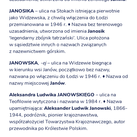
JANOSIKA
– ulica na Stokach istniejąca pierwotnie
jako Widzewska, z chwilą włączenia do Łodzi
przemianowana w 1946 r. ♦ Nazwa bez terenowego
uzasadnienia, utworzona od imienia
Janosik
'legendarny zbójnik tatrzański’. Ulica położona
w sąsiedztwie innych o nazwach związanych
z nazewnictwem górskim.
JANOWSKA
,
-ej
– ulica na Widzewie biegnąca
w kierunku wsi Janów, początkowo bez nazwy,
nazwana po włączeniu do Łodzi w 1946 r. ♦ Nazwa od
nazwy miejscowej
Janów
.
Aleksandra Ludwika JANOWSKIEGO
– ulica na
Teofilowie wytyczona i nazwana w 1984 r. ♦ Nazwa
upamiętniająca:
Aleksander Ludwik Janowski
, 1866-
1944, podróżnik, pionier krajoznawstwa,
współzałożyciel Towarzystwa Krajoznawczego, autor
przewodnika po Królestwie Polskim.