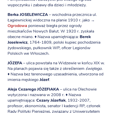
wypoczynku i zabawy dla dzieci i młodzieży.
Berka JOSELEWICZA
– wschodnia przecznica ul.
Łagiewnickiej widoczna na planie 1910 r. jako →
Ogrodowa
ponieważ biegła przez ogrody
mieszkańców Nowych Bałut. W 1920 r. zyskała
obecne miano. ♦ Nazwa upamiętniająca:
Berek
Joselewicz
, 1764-1809, polski kupiec pochodzenia
żydowskiego, pułkownik WP, oficer Legionów
Polskich we Włoszech.
JÓZEFA
– ulica powstała na Widzewie w końcu XIX w.
Na planach pojawia się także z określeniem
świętego
.
♦ Nazwa bez terenowego uzasadnienia, utworzona od
imienia męskiego
Józef
.
Aleja Cezarego JÓZEFIAKA
– ulica na Olechowie
wytyczona i nazwana w 2008 r. ♦ Nazwa
upamiętniająca:
Cezary Józefiak
, 1932-2007,
profesor, ekonomista, senator I kadencji RP, członek
Rady Polityki Pieniężnej, związany z Uniwersytetem