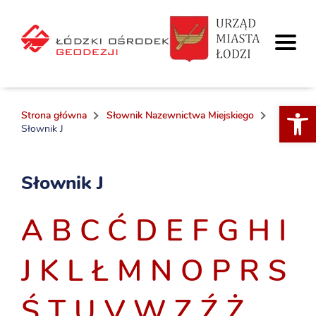
Otwórz 
Strona główna
Słownik Nazewnictwa Miejskiego
Słownik J
Słownik J
A
B
C
Ć
D
E
F
G
H
I
J
K
L
Ł
M
N
O
P
R
S
Ś
T
U
V
W
Z
Ź
Ż