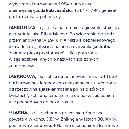
wytyczona i nazwana w 1984 r. ♦ Nazwa
upamiętniająca:
Jakub Jasiński
, 1761-1794, generał,
poeta, działacz polityczny.
JASKÓŁCZA
,
-ej
– ulica na terenie Łagiewnik istniejąca
pierwotnie jako Piłsudskiego. Po włączeniu do Łodzi
przemianowana w 1946 r. ♦ Nazwa bez terenowego
uzasadnienia, utworzona od rzeczownika
jaskółka
'gatunek ptaka przelotnego’. Ulica położona
w sąsiedztwie innych o nazwach zbliżonych
znaczeniowo.
JASKROWA
,
-ej
– ulica na Julianowie znana od 1932
r. ♦ Nazwa bez terenowego uzasadnienia, utworzona
od rzeczownika
jaskier
'roślina polna o żółtych
kwiatach’; zbliżona tematycznie do nazw sąsiednich
ulic pochodnych od nazw roślin.
**
JASNA
,
-ej
– zachodnia przecznica Zgierskiej
powstała w końcu XIX w. Zniknęła w latach 80. XX w.
pod nową zabudową. ♦ Nazwa uzasadniona terenowo