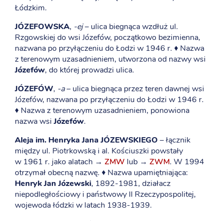
Łódzkim.
JÓZEFOWSKA
,
-ej
– ulica biegnąca wzdłuż ul.
Rzgowskiej do wsi Józefów, początkowo bezimienna,
nazwana po przyłączeniu do Łodzi w 1946 r. ♦ Nazwa
z terenowym uzasadnieniem, utworzona od nazwy wsi
Józefów
, do której prowadzi ulica.
JÓZEFÓW
,
-a
– ulica biegnąca przez teren dawnej wsi
Józefów, nazwana po przyłączeniu do Łodzi w 1946 r.
♦ Nazwa z terenowym uzasadnieniem, ponowiona
nazwa wsi
Józefów
.
Aleja im. Henryka Jana JÓZEWSKIEGO
– łącznik
między ul. Piotrkowską i al. Kościuszki powstały
w 1961 r. jako alatach →
ZMW
lub →
ZWM
. W 1994
otrzymał obecną nazwę. ♦ Nazwa upamiętniająca:
Henryk Jan Józewski
, 1892-1981, działacz
niepodległościowy i państwowy II Rzeczypospolitej,
wojewoda łódzki w latach 1938-1939.