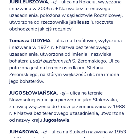
JUBILEUSZOWA
,
-ej
– ulica na Rokiciu, wytyczona
i nazwana w 2005 r. ♦ Nazwa bez terenowego
uzasadnienia, położona w sąsiedztwie Rocznicowej,
utworzona od rzeczownika
jubileusz
'uroczyste
obchodzenie jakiejś rocznicy’.
Tomasza JUDYMA
– ulica na Teofilowie, wytyczona
i nazwana w 1974 r. ♦ Nazwa bez terenowego
uzasadnienia, utworzona od imienia i nazwiska
bohatera
Ludzi bezdomnych
S. Żeromskiego. Ulica
położona jest na terenie osiedla im. Stefana
Żeromskiego, na którym większość ulic ma imiona
jego bohaterów.
JUGOSŁOWIAŃSKA
,
-ej
– ulica na terenie
Nowosolnej istniejąca pierwotnie jako Stokowska,
z chwilą włączenia do Łodzi przemianowana w 1988
r. ♦ Nazwa bez terenowego uzasadnienia, utworzona
od nazwy kraju
Jugosławia
.
JUHASOWA
,
-ej
– ulica na Stokach nazwana w 1953