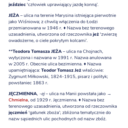
jeździec
'człowiek uprawiający jazdę konną’.
JEŻA
– ulica na terenie Marysina istniejąca pierwotnie
jako Wiśniowa; z chwilą włączenia do Łodzi
przemianowana w 1946 r. ♦ Nazwa bez terenowego
uzasadnienia, utworzona od rzeczownika
jeż
'zwierzę
owadożerne, o ciele pokrytym kolcami’.
**
Teodora Tomasza JEŻA
– ulica na Chojnach,
wytyczona i nazwana w 1991 r. Nazwa anulowana
w 2005 r. Obecnie ulica bezimienna. ♦ Nazwa
upamiętniająca:
Teodor Tomasz Jeż
właściwie:
Zygmunt Miłkowski, 1824-1915, pisarz i polityk;
powstaniec 1863 r.
JĘCZMIENNA
,
-ej
– ulica na Manii powstała jako →
Chmielna
, od 1929 r. Jęczmienna. ♦ Nazwa bez
terenowego uzasadnienia, utworzona od rzeczownika
jęczmień
'gatunek zboża’; zbliżona tematycznie do
nazw sąsiednich ulic pochodnych od nazw zbóż.