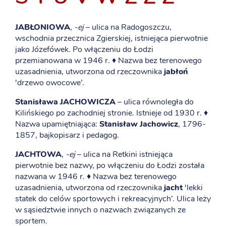
JABŁONIOWA
,
-ej
– ulica na Radogoszczu,
wschodnia przecznica Zgierskiej, istniejąca pierwotnie
jako Józefówek. Po włączeniu do Łodzi
przemianowana w 1946 r. ♦ Nazwa bez terenowego
uzasadnienia, utworzona od rzeczownika
jabłoń
'drzewo owocowe’.
Stanisława JACHOWICZA
– ulica równoległa do
Kilińskiego po zachodniej stronie. Istnieje od 1930 r. ♦
Nazwa upamiętniająca:
Stanisław Jachowicz
, 1796-
1857, bajkopisarz i pedagog.
JACHTOWA
,
-ej
– ulica na Retkini istniejąca
pierwotnie bez nazwy, po włączeniu do Łodzi została
nazwana w 1946 r. ♦ Nazwa bez terenowego
uzasadnienia, utworzona od rzeczownika
jacht
'lekki
statek do celów sportowych i rekreacyjnych’. Ulica leży
w sąsiedztwie innych o nazwach związanych ze
sportem.