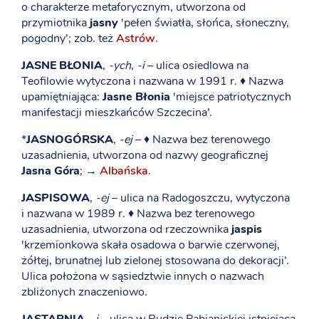
o charakterze metaforycznym, utworzona od
przymiotnika
jasny
'pełen światła, słońca, słoneczny,
pogodny’; zob. też
Astrów
.
JASNE BŁONIA
,
-ych
,
-i
– ulica osiedlowa na
Teofilowie wytyczona i nazwana w 1991 r. ♦ Nazwa
upamiętniająca:
Jasne Błonia
'miejsce patriotycznych
manifestacji mieszkańców Szczecina’.
*
JASNOGÓRSKA
,
-ej
– ♦ Nazwa bez terenowego
uzasadnienia, utworzona od nazwy geograficznej
Jasna Góra
; →
Albańska
.
JASPISOWA
,
-ej
– ulica na Radogoszczu, wytyczona
i nazwana w 1989 r. ♦ Nazwa bez terenowego
uzasadnienia, utworzona od rzeczownika
jaspis
'krzemionkowa skała osadowa o barwie czerwonej,
żółtej, brunatnej lub zielonej stosowana do dekoracji’.
Ulica położona w sąsiedztwie innych o nazwach
zbliżonych znaczeniowo.