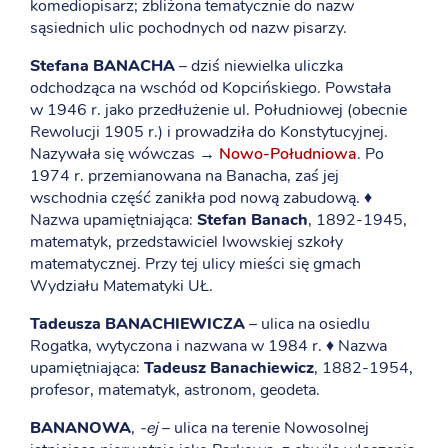
komediopisarz; zbliżona tematycznie do nazw
sąsiednich ulic pochodnych od nazw pisarzy.
Stefana BANACHA
– dziś niewielka uliczka
odchodząca na wschód od Kopcińskiego. Powstała
w 1946 r. jako przedłużenie ul. Południowej (obecnie
Rewolucji 1905 r.) i prowadziła do Konstytucyjnej.
Nazywała się wówczas →
Nowo-Południowa
. Po
1974 r. przemianowana na Banacha, zaś jej
wschodnia część zanikła pod nową zabudową. ♦
Nazwa upamiętniająca:
Stefan Banach
, 1892-1945,
matematyk, przedstawiciel lwowskiej szkoły
matematycznej. Przy tej ulicy mieści się gmach
Wydziału Matematyki UŁ.
Tadeusza BANACHIEWICZA
– ulica na osiedlu
Rogatka, wytyczona i nazwana w 1984 r. ♦ Nazwa
upamiętniająca:
Tadeusz Banachiewicz
, 1882-1954,
profesor, matematyk, astronom, geodeta.
BANANOWA
,
-ej
– ulica na terenie Nowosolnej