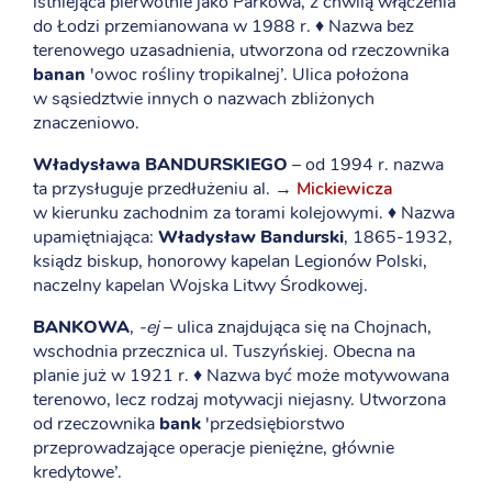
istniejąca pierwotnie jako Parkowa, z chwilą włączenia
do Łodzi przemianowana w 1988 r. ♦ Nazwa bez
terenowego uzasadnienia, utworzona od rzeczownika
banan
'owoc rośliny tropikalnej’. Ulica położona
w sąsiedztwie innych o nazwach zbliżonych
znaczeniowo.
Władysława BANDURSKIEGO
– od 1994 r. nazwa
ta przysługuje przedłużeniu al. →
Mickiewicza
w kierunku zachodnim za torami kolejowymi. ♦ Nazwa
upamiętniająca:
Władysław Bandurski
, 1865-1932,
ksiądz biskup, honorowy kapelan Legionów Polski,
naczelny kapelan Wojska Litwy Środkowej.
BANKOWA
,
-ej
– ulica znajdująca się na Chojnach,
wschodnia przecznica ul. Tuszyńskiej. Obecna na
planie już w 1921 r. ♦ Nazwa być może motywowana
terenowo, lecz rodzaj motywacji niejasny. Utworzona
od rzeczownika
bank
'przedsiębiorstwo
przeprowadzające operacje pieniężne, głównie
kredytowe’.