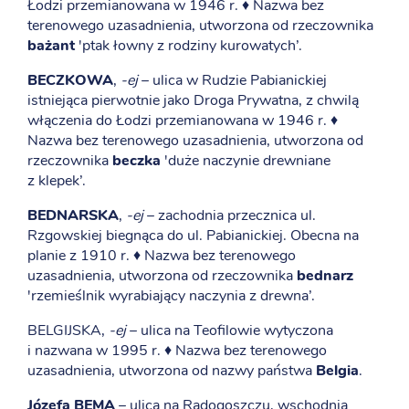
Łodzi przemianowana w 1946 r. ♦ Nazwa bez
terenowego uzasadnienia, utworzona od rzeczownika
bażant
'ptak łowny z rodziny kurowatych’.
BECZKOWA
,
-ej
– ulica w Rudzie Pabianickiej
istniejąca pierwotnie jako Droga Prywatna, z chwilą
włączenia do Łodzi przemianowana w 1946 r. ♦
Nazwa bez terenowego uzasadnienia, utworzona od
rzeczownika
beczka
'duże naczynie drewniane
z klepek’.
BEDNARSKA
,
-ej
– zachodnia przecznica ul.
Rzgowskiej biegnąca do ul. Pabianickiej. Obecna na
planie z 1910 r. ♦ Nazwa bez terenowego
uzasadnienia, utworzona od rzeczownika
bednarz
'rzemieślnik wyrabiający naczynia z drewna’.
BELGIJSKA,
-ej
– ulica na Teofilowie wytyczona
i nazwana w 1995 r. ♦ Nazwa bez terenowego
uzasadnienia, utworzona od nazwy państwa
Belgia
.
Józefa BEMA
– ulica na Radogoszczu, wschodnia