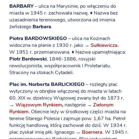
BARBARY
– ulica na Marysinie, po włączeniu do
miasta w 1945 r. zachowała nazwę. ♦ Nazwa bez
uzasadnienia terenowego, utworzona od imienia
żeńskiego
Barbara
.
Piotra BARDOWSKIEGO
– ulica na Kozinach
widoczna na planie z 1930 r. jako →
Sułkiewicza
.
W 1951 r. przemianowana. ♦ Nazwa upamiętniająca:
Piotr Bardowski
, 1846-1886, rosyjski
rewolucjonista, współpracownik I Proletariatu.
Stracony na stokach Cytadeli.
Plac im. Norberta BARLICKIEGO
– rozległy plac
wytyczony w obrębie włączonej do miasta w latach
60. XIX w. dzielnicy Wiązowej zwany był do 1873 r.
→
Wiązowym Rynkiem
,
następnie →
Zielonym
Rynkiem
. Obecnie leży w środkowej części miasta na
terenie Starego Polesia i zajmuje pow. 1,67 ha. Pełnił
funkcję handlową, którą zachował do dziś. W 1934 r.
plac zyskał imię płk. Ignacego →
Boernera
. W 1945 r.