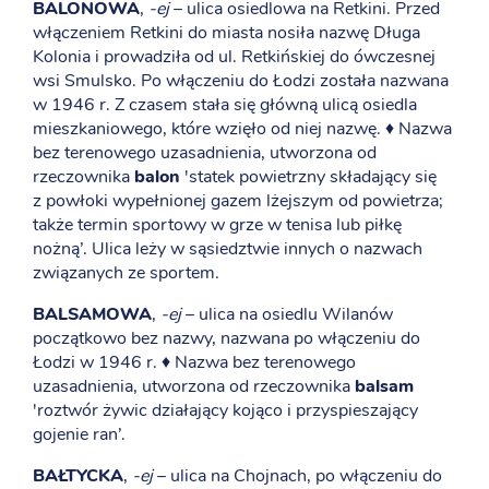
BALONOWA
,
-ej
– ulica osiedlowa na Retkini. Przed
włączeniem Retkini do miasta nosiła nazwę Długa
Kolonia i prowadziła od ul. Retkińskiej do ówczesnej
wsi Smulsko. Po włączeniu do Łodzi została nazwana
w 1946 r. Z czasem stała się główną ulicą osiedla
mieszkaniowego, które wzięło od niej nazwę. ♦ Nazwa
bez terenowego uzasadnienia, utworzona od
rzeczownika
balon
'statek powietrzny składający się
z powłoki wypełnionej gazem lżejszym od powietrza;
także termin sportowy w grze w tenisa lub piłkę
nożną’. Ulica leży w sąsiedztwie innych o nazwach
związanych ze sportem.
BALSAMOWA
,
-ej
– ulica na osiedlu Wilanów
początkowo bez nazwy, nazwana po włączeniu do
Łodzi w 1946 r. ♦ Nazwa bez terenowego
uzasadnienia, utworzona od rzeczownika
balsam
'roztwór żywic działający kojąco i przyspieszający
gojenie ran’.
BAŁTYCKA
,
-ej
– ulica na Chojnach, po włączeniu do