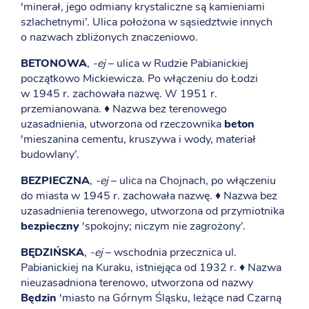
'minerał, jego odmiany krystaliczne są kamieniami
szlachetnymi’. Ulica położona w sąsiedztwie innych
o nazwach zbliżonych znaczeniowo.
BETONOWA
,
-ej
– ulica w Rudzie Pabianickiej
początkowo Mickiewicza. Po włączeniu do Łodzi
w 1945 r. zachowała nazwę. W 1951 r.
przemianowana. ♦ Nazwa bez terenowego
uzasadnienia, utworzona od rzeczownika
beton
'mieszanina cementu, kruszywa i wody, materiał
budowlany’.
BEZPIECZNA
,
-ej
– ulica na Chojnach, po włączeniu
do miasta w 1945 r. zachowała nazwę. ♦ Nazwa bez
uzasadnienia terenowego, utworzona od przymiotnika
bezpieczny
'spokojny; niczym nie zagrożony’.
BĘDZIŃSKA
,
-ej
– wschodnia przecznica ul.
Pabianickiej na Kuraku, istniejąca od 1932 r. ♦ Nazwa
nieuzasadniona terenowo, utworzona od nazwy
Będzin
'miasto na Górnym Śląsku, leżące nad Czarną