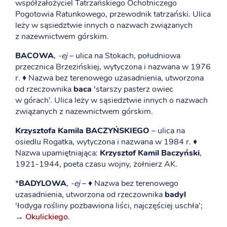
współzałożyciel Tatrzańskiego Ochotniczego
Pogotowia Ratunkowego, przewodnik tatrzański. Ulica
leży w sąsiedztwie innych o nazwach związanych
z nazewnictwem górskim.
BACOWA
,
-ej
– ulica na Stokach, południowa
przecznica Brzezińskiej, wytyczona i nazwana w 1976
r. ♦ Nazwa bez terenowego uzasadnienia, utworzona
od rzeczownika
baca
'starszy pasterz owiec
w górach’. Ulica leży w sąsiedztwie innych o nazwach
związanych z nazewnictwem górskim.
Krzysztofa Kamila BACZYŃSKIEGO
– ulica na
osiedlu Rogatka, wytyczona i nazwana w 1984 r. ♦
Nazwa upamiętniająca:
Krzysztof Kamil Baczyński
,
1921-1944, poeta czasu wojny, żołnierz AK.
*
BADYLOWA
,
-ej
– ♦ Nazwa bez terenowego
uzasadnienia, utworzona od rzeczownika
badyl
'łodyga rośliny pozbawiona liści, najczęściej uschła’;
→
Okulickiego
.