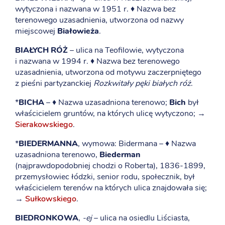
wytyczona i nazwana w 1951 r. ♦ Nazwa bez
terenowego uzasadnienia, utworzona od nazwy
miejscowej
Białowieża
.
BIAŁYCH RÓŻ
– ulica na Teofilowie, wytyczona
i nazwana w 1994 r. ♦ Nazwa bez terenowego
uzasadnienia, utworzona od motywu zaczerpniętego
z pieśni partyzanckiej
Rozkwitały pęki białych róż
.
*
BICHA
– ♦ Nazwa uzasadniona terenowo;
Bich
był
właścicielem gruntów, na których ulicę wytyczono; →
Sierakowskiego
.
*
BIEDERMANNA
, wymowa: Bidermana – ♦ Nazwa
uzasadniona terenowo,
Biederman
(najprawdopodobniej chodzi o Roberta), 1836-1899,
przemysłowiec łódzki, senior rodu, społecznik, był
właścicielem terenów na których ulica znajdowała się;
→
Sułkowskiego
.
BIEDRONKOWA
,
-ej
– ulica na osiedlu Liściasta,