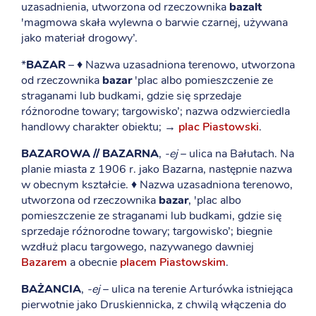
uzasadnienia, utworzona od rzeczownika
bazalt
'magmowa skała wylewna o barwie czarnej, używana
jako materiał drogowy’.
*
BAZAR
– ♦ Nazwa uzasadniona terenowo, utworzona
od rzeczownika
bazar
'plac albo pomieszczenie ze
straganami lub budkami, gdzie się sprzedaje
różnorodne towary; targowisko’; nazwa odzwierciedla
handlowy charakter obiektu; →
plac Piastowski
.
BAZAROWA // BAZARNA
,
-ej
– ulica na Bałutach. Na
planie miasta z 1906 r. jako Bazarna, następnie nazwa
w obecnym kształcie. ♦ Nazwa uzasadniona terenowo,
utworzona od rzeczownika
bazar
, 'plac albo
pomieszczenie ze straganami lub budkami, gdzie się
sprzedaje różnorodne towary; targowisko’; biegnie
wzdłuż placu targowego, nazywanego dawniej
Bazarem
a obecnie
placem Piastowskim
.
BAŻANCIA
,
-ej
– ulica na terenie Arturówka istniejąca
pierwotnie jako Druskiennicka, z chwilą włączenia do