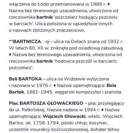
włączenia do Łodzi przemianowana w 1988 r. ♦
Nazwa bez terenowego uzasadnienia, utworzona od
rzeczownika
bartnik
'pszczelarz hodujący pszczoły
w barciach’. Ulica położona w sąsiedztwie innych
o nazwach zbliżonych znaczeniowo.
**
BARTNICZA
,
-ej
– ulica na Dołach znana od 1932 r.
W latach 60. XX w. zniknęła pod osiedlową zabudową.
♦ Nazwa bez terenowego uzasadnienia, utworzona od
rzeczownika
bartnik
'hodowca pszczół w barciach;
pszczelarz’.
Beli BARTOKA
– ulica na Widzewie wytyczona
i nazwana w 1976 r. ♦ Nazwa upamiętniająca:
Bela
Bartok
, 1881-1945, węgierski kompozytor i pianista.
Plac BARTOSZA GŁOWACKIEGO
– plac przylegający
do ul. Retkińskiej. Nazwa nadana w 1994 r. ♦ Nazwa
upamiętniająca:
Wojciech Głowacki
, właśc. Wojciech
Bartos, ok. 1758-1794, polski chłop, kosynier,
uczestnik insurekcji kościuszkowskiej, bohater bitwy