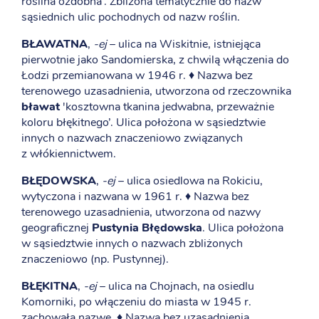
roślina ozdobna’. Zbliżona tematycznie do nazw
sąsiednich ulic pochodnych od nazw roślin.
BŁAWATNA
,
-ej
– ulica na Wiskitnie, istniejąca
pierwotnie jako Sandomierska, z chwilą włączenia do
Łodzi przemianowana w 1946 r. ♦ Nazwa bez
terenowego uzasadnienia, utworzona od rzeczownika
bławat
'kosztowna tkanina jedwabna, przeważnie
koloru błękitnego’. Ulica położona w sąsiedztwie
innych o nazwach znaczeniowo związanych
z włókiennictwem.
BŁĘDOWSKA
,
-ej
– ulica osiedlowa na Rokiciu,
wytyczona i nazwana w 1961 r. ♦ Nazwa bez
terenowego uzasadnienia, utworzona od nazwy
geograficznej
Pustynia Błędowska
. Ulica położona
w sąsiedztwie innych o nazwach zbliżonych
znaczeniowo (np. Pustynnej).
BŁĘKITNA
,
-ej
– ulica na Chojnach, na osiedlu
Komorniki, po włączeniu do miasta w 1945 r.
zachowała nazwę. ♦ Nazwa bez uzasadnienia