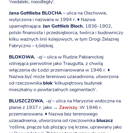
'niedaleki, nieodległy’.
Jana Gottlieba BLOCHA
– ulica na Olechowie,
wytyczona i nazwana w 1994 r. ♦ Nazwa
upamiętniająca:
Jan Gottlieb Bloch
, 1836-1902,
polski finansista i przedsiębiorca, twórca i budowniczy
kilku ważnych linii kolejowych, w tym Drogi Żelaznej
Fabryczno – Łódzkiej.
BLOKOWA
,
-ej
– ulica w Rudzie Pabianickiej
istniejąca pierwotnie jako Traugutta, z chwilą
włączenia do Łodzi przemianowana w 1946 r. ♦
Nazwa być może terenowo uzasadniona, utworzona
od rzeczownika
blok
'kilkupiętrowy budynek
mieszkalny o powtarzalnych segmentach’.
BLUSZCZOWA
,
-ej
– ulica na Marysinie widoczna na
planie z 1937 r. jako →
Zawiszy
. W 1946 r.
przemianowana. ♦ Nazwa bez terenowego
uzasadnienia, utworzona od rzeczownika
bluszcz
'roślina, pnącze lub płożący się krzew, uprawiany jako