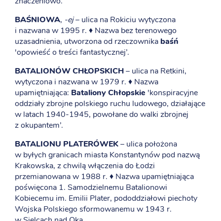
znaczeniowo.
BAŚNIOWA
,
-ej
– ulica na Rokiciu wytyczona
i nazwana w 1995 r. ♦ Nazwa bez terenowego
uzasadnienia, utworzona od rzeczownika
baśń
'opowieść o treści fantastycznej’.
BATALIONÓW CHŁOPSKICH
– ulica na Retkini,
wytyczona i nazwana w 1979 r. ♦ Nazwa
upamiętniająca:
Bataliony Chłopskie
'konspiracyjne
oddziały zbrojne polskiego ruchu ludowego, działające
w latach 1940-1945, powołane do walki zbrojnej
z okupantem’.
BATALIONU PLATERÓWEK
– ulica położona
w byłych granicach miasta Konstantynów pod nazwą
Krakowska, z chwilą włączenia do Łodzi
przemianowana w 1988 r. ♦ Nazwa upamiętniająca
poświęcona 1. Samodzielnemu Batalionowi
Kobiecemu im. Emilii Plater, pododdziałowi piechoty
Wojska Polskiego sformowanemu w 1943 r.
w Sielcach nad Oką.