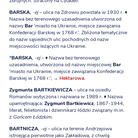
zbrojnych. Stracony na Cytadeli.
BARSKA
,
-ej
– ulica na Zdrowiu powstała w 1930 r. ♦
Nazwa bez terenowego uzasadnienia utworzona od
nazwy
Bar
'miasto na Ukrainie, miejsce zawiązania
Konfederacji Barskiej w 1768 r.’. Zbliżona tematycznie
do nazw sąsiednich ulic pochodnych od nazw
miejscowości leżących na Ukrainie.
*
BARSKA
,
-ej
– ♦ Nazwa bez terenowego
uzasadnienia, utworzona od nazwy miejscowej
Bar
'miasto na Ukrainie, miejsce zawiązania Konfederacji
Barskiej w 1768 r.’; →
Hektarowa
.
Zygmunta BARTKIEWICZA
– ulica na osiedlu
Romanów wytyczona i nazwana w 1989 r. ♦ Nazwa
upamiętniająca:
Zygmunt Bartkiewicz
, 1867-1944,
literat, felietonista i dziennikarz łódzki związany m.in.
z
Gońcem Łódzkim
.
BARTNICZA
,
-ej
– ulica na terenie Andrzejowa
istniejąca pierwotnie jako Zakładowa, z chwilą