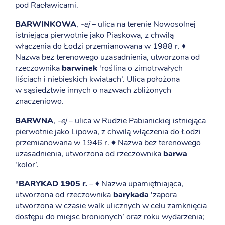
pod Racławicami.
BARWINKOWA
,
-ej
– ulica na terenie Nowosolnej
istniejąca pierwotnie jako Piaskowa, z chwilą
włączenia do Łodzi przemianowana w 1988 r. ♦
Nazwa bez terenowego uzasadnienia, utworzona od
rzeczownika
barwinek
'roślina o zimotrwałych
liściach i niebieskich kwiatach’. Ulica położona
w sąsiedztwie innych o nazwach zbliżonych
znaczeniowo.
BARWNA
,
-ej
– ulica w Rudzie Pabianickiej istniejąca
pierwotnie jako Lipowa, z chwilą włączenia do Łodzi
przemianowana w 1946 r. ♦ Nazwa bez terenowego
uzasadnienia, utworzona od rzeczownika
barwa
'kolor’.
*
BARYKAD 1905 r.
– ♦ Nazwa upamiętniająca,
utworzona od rzeczownika
barykada
'zapora
utworzona w czasie walk ulicznych w celu zamknięcia
dostępu do miejsc bronionych’ oraz roku wydarzenia;