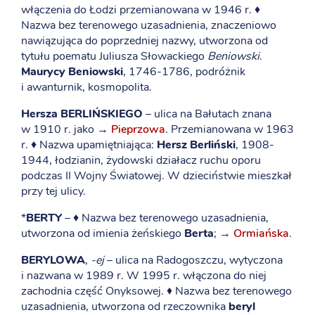
włączenia do Łodzi przemianowana w 1946 r. ♦
Nazwa bez terenowego uzasadnienia, znaczeniowo
nawiązująca do poprzedniej nazwy, utworzona od
tytułu poematu Juliusza Słowackiego
Beniowski
.
Maurycy Beniowski
, 1746-1786, podróżnik
i awanturnik, kosmopolita.
Hersza BERLIŃSKIEGO
– ulica na Bałutach znana
w 1910 r. jako →
Pieprzowa
. Przemianowana w 1963
r. ♦ Nazwa upamiętniająca:
Hersz Berliński
, 1908-
1944, łodzianin, żydowski działacz ruchu oporu
podczas II Wojny Światowej. W dzieciństwie mieszkał
przy tej ulicy.
*
BERTY
– ♦ Nazwa bez terenowego uzasadnienia,
utworzona od imienia żeńskiego
Berta
; →
Ormiańska
.
BERYLOWA
,
-ej
– ulica na Radogoszczu, wytyczona
i nazwana w 1989 r. W 1995 r. włączona do niej
zachodnia część Onyksowej. ♦ Nazwa bez terenowego
uzasadnienia, utworzona od rzeczownika
beryl