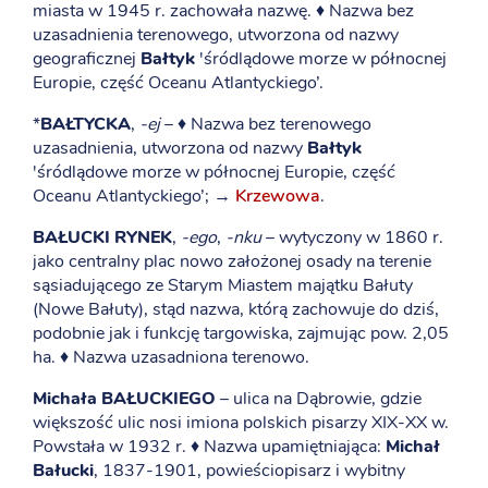
miasta w 1945 r. zachowała nazwę. ♦ Nazwa bez
uzasadnienia terenowego, utworzona od nazwy
geograficznej
Bałtyk
'śródlądowe morze w północnej
Europie, część Oceanu Atlantyckiego’.
*
BAŁTYCKA
,
-ej
– ♦ Nazwa bez terenowego
uzasadnienia, utworzona od nazwy
Bałtyk
'śródlądowe morze w północnej Europie, część
Oceanu Atlantyckiego’; →
Krzewowa
.
BAŁUCKI RYNEK
,
-ego
,
-nku
– wytyczony w 1860 r.
jako centralny plac nowo założonej osady na terenie
sąsiadującego ze Starym Miastem majątku Bałuty
(Nowe Bałuty), stąd nazwa, którą zachowuje do dziś,
podobnie jak i funkcję targowiska, zajmując pow. 2,05
ha. ♦ Nazwa uzasadniona terenowo.
Michała BAŁUCKIEGO
– ulica na Dąbrowie, gdzie
większość ulic nosi imiona polskich pisarzy XIX-XX w.
Powstała w 1932 r. ♦ Nazwa upamiętniająca:
Michał
Bałucki
, 1837-1901, powieściopisarz i wybitny