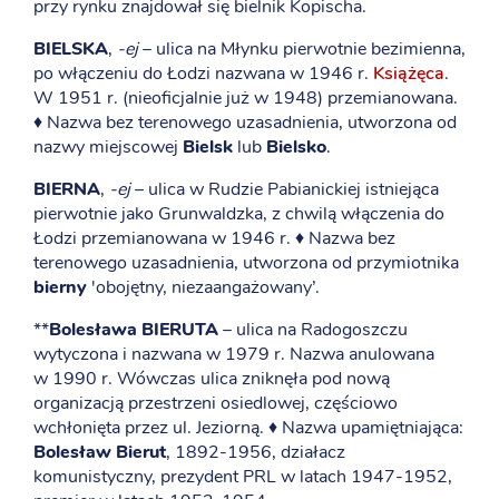
przy rynku znajdował się bielnik Kopischa.
BIELSKA
,
-ej
– ulica na Młynku pierwotnie bezimienna,
po włączeniu do Łodzi nazwana w 1946 r.
Książęca
.
W 1951 r. (nieoficjalnie już w 1948) przemianowana.
♦ Nazwa bez terenowego uzasadnienia, utworzona od
nazwy miejscowej
Bielsk
lub
Bielsko
.
BIERNA
,
-ej
– ulica w Rudzie Pabianickiej istniejąca
pierwotnie jako Grunwaldzka, z chwilą włączenia do
Łodzi przemianowana w 1946 r. ♦ Nazwa bez
terenowego uzasadnienia, utworzona od przymiotnika
bierny
'obojętny, niezaangażowany’.
**
Bolesława BIERUTA
– ulica na Radogoszczu
wytyczona i nazwana w 1979 r. Nazwa anulowana
w 1990 r. Wówczas ulica zniknęła pod nową
organizacją przestrzeni osiedlowej, częściowo
wchłonięta przez ul. Jeziorną. ♦ Nazwa upamiętniająca:
Bolesław Bierut
, 1892-1956, działacz
komunistyczny, prezydent PRL w latach 1947-1952,