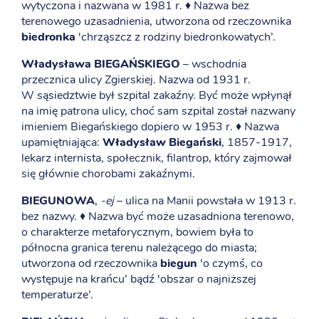
wytyczona i nazwana w 1981 r. ♦ Nazwa bez
terenowego uzasadnienia, utworzona od rzeczownika
biedronka
'chrząszcz z rodziny biedronkowatych’.
Władysława BIEGAŃSKIEGO
– wschodnia
przecznica ulicy Zgierskiej. Nazwa od 1931 r.
W sąsiedztwie był szpital zakaźny. Być może wpłynął
na imię patrona ulicy, choć sam szpital został nazwany
imieniem Biegańskiego dopiero w 1953 r. ♦ Nazwa
upamiętniająca:
Władysław Biegański
, 1857-1917,
lekarz internista, społecznik, filantrop, który zajmował
się głównie chorobami zakaźnymi.
BIEGUNOWA
,
-ej
– ulica na Manii powstała w 1913 r.
bez nazwy. ♦ Nazwa być może uzasadniona terenowo,
o charakterze metaforycznym, bowiem była to
północna granica terenu należącego do miasta;
utworzona od rzeczownika
biegun
'o czymś, co
występuje na krańcu’ bądź 'obszar o najniższej
temperaturze’.