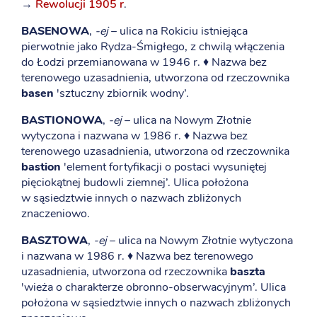
→
Rewolucji 1905 r
.
BASENOWA
,
-ej
– ulica na Rokiciu istniejąca
pierwotnie jako Rydza-Śmigłego, z chwilą włączenia
do Łodzi przemianowana w 1946 r. ♦ Nazwa bez
terenowego uzasadnienia, utworzona od rzeczownika
basen
'sztuczny zbiornik wodny’.
BASTIONOWA
,
-ej
– ulica na Nowym Złotnie
wytyczona i nazwana w 1986 r. ♦ Nazwa bez
terenowego uzasadnienia, utworzona od rzeczownika
bastion
'element fortyfikacji o postaci wysuniętej
pięciokątnej budowli ziemnej’. Ulica położona
w sąsiedztwie innych o nazwach zbliżonych
znaczeniowo.
BASZTOWA
,
-ej
– ulica na Nowym Złotnie wytyczona
i nazwana w 1986 r. ♦ Nazwa bez terenowego
uzasadnienia, utworzona od rzeczownika
baszta
'wieża o charakterze obronno-obserwacyjnym’. Ulica
położona w sąsiedztwie innych o nazwach zbliżonych