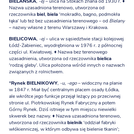
BIELAŃSKA
,
-ej
– ulica na Stokach znana od 1930 r. ♦
Nazwa uzasadniona terenowo, utworzona od
rzeczownika
biel
,
biela
'mokradło, bagno, podmokła
łąka’ lub też bez uzasadnienia terenowego – od
Bielany
– nazwy własne z terenu Warszawy i Krakowa.
BIELICOWA
,
-ej
– ulica w sąsiedztwie stacji kolejowej
Łódź-Żabieniec, wyodrębniona w 1976 r. z północnej
części ul. Kwiatowej. ♦ Nazwa bez terenowego
uzasadnienia, utworzona od rzeczownika
bielica
'rodzaj gleby’. Ulica położona wśród innych o nazwach
związanych z rolnictwem.
*
Rynek BIELNIKOWY
,
-u
,
-ego
– widoczny na planie
w 1847 r. Miał być centralnym placem osady Łódka,
ale wkrótce jego funkcje przejął leżący po przeciwnej
stronie ul. Piotrkowskiej Rynek Fabryczny a potem
Górny Rynek. Dziś istnieje w tym miejscu niewielki
skwerek bez nazwy. ♦ Nazwa uzasadniona terenowo,
utworzona od rzeczownika
bielnik
'oddział fabryki
włókienniczej, w którym odbywa się bielenie tkanin’;