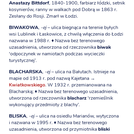
Anastazy Bittdorf
, 1840-1900, farbiarz łódzki, setnik
kosynierów, ranny w walkach pod Dobrą w 1863 r.
Zesłany do Rosji. Zmarł w Łodzi.
BIWAKOWA
,
-ej
– ulica biegnąca na terenie byłych
wsi Lublinek i Łaskowice, z chwilą włączenia do Łodzi
nazwana w 1988 r. ♦ Nazwa bez terenowego
uzasadnienia, utworzona od rzeczownika
biwak
'odpoczynek w namiotach podczas wycieczki
turystycznej’.
BLACHARSKA
,
-ej
– ulica na Bałutach. Istnieje na
mapie od 1913 r. pod nazwą Kajetana →
Kwiatkowskiego
. W 1932 r. przemianowana na
Blacharską; ♦ Nazwa bez terenowego uzasadnienia,
utworzona od rzeczownika
blacharz
'rzemieślnik
wykonujący przedmioty z blachy’.
BLISKA
,
-ej
– ulica na osiedlu Marianów, wytyczona
i nazwana w 1995 r. ♦ Nazwa bez terenowego
uzasadnienia, utworzona od przymiotnika
bliski