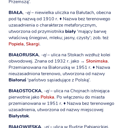
Przemszą’.
BIAŁA
,
-ej
– niewielka uliczka na Bałutach, obecna
pod tą nazwą od 1910 r. ♦ Nazwa bez terenowego
uzasadnienia o charakterze metaforycznym,
utworzona od przymiotnika
biały
'mający barwę
właściwą śniegowi, mleku; jasny, czysty’; zob. też
Popiela
,
Skargi
.
BIAŁORUSKA
,
-ej
– ulica na Stokach wzdłuż kolei
obwodowej. Znana od 1932 r. jako →
Słonimska
.
Przemianowana na Białoruską w 1951 r. ♦ Nazwa
nieuzasadniona terenowo, utworzona od nazwy
Białoruś
'państwo sąsiadujące z Polską’.
BIAŁOSTOCKA
,
-ej
– ulica na Chojnach istniejąca
pierwotnie jako
Polska
. Po włączeniu do miasta
przemianowana w 1951 r. ♦ Nazwa bez terenowego
uzasadnienia, utworzona od nazwy miejscowej
Białystok
.
BIAŁOWIESKA
,
-ej
– ulica w Rudzie Pabianickiej,