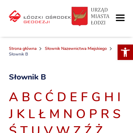
Otwórz 
Strona główna
Słownik Nazewnictwa Miejskiego
Słownik B
Słownik B
A
B
C
Ć
D
E
F
G
H
I
J
K
L
Ł
M
N
O
P
R
S
Ś
T
U
V
W
Z
Ź
Ż