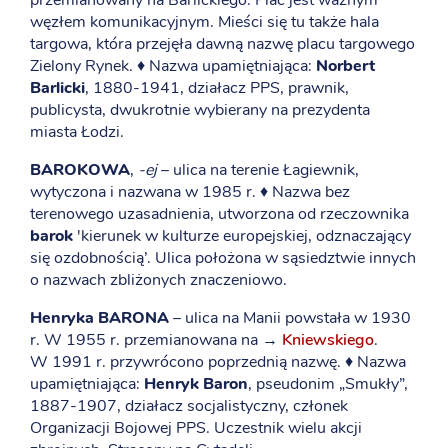
przemianowany na Barlickiego. Plac jest ważnym
węzłem komunikacyjnym. Mieści się tu także hala
targowa, która przejęła dawną nazwę placu targowego
Zielony Rynek. ♦ Nazwa upamiętniająca:
Norbert
Barlicki
, 1880-1941, działacz PPS, prawnik,
publicysta, dwukrotnie wybierany na prezydenta
miasta Łodzi.
BAROKOWA
,
-ej
– ulica na terenie Łagiewnik,
wytyczona i nazwana w 1985 r. ♦ Nazwa bez
terenowego uzasadnienia, utworzona od rzeczownika
barok
'kierunek w kulturze europejskiej, odznaczający
się ozdobnością’. Ulica położona w sąsiedztwie innych
o nazwach zbliżonych znaczeniowo.
Henryka BARONA
– ulica na Manii powstała w 1930
r. W 1955 r. przemianowana na →
Kniewskiego
.
W 1991 r. przywrócono poprzednią nazwę. ♦ Nazwa
upamiętniająca:
Henryk Baron
, pseudonim „Smukły”,
1887-1907, działacz socjalistyczny, członek
Organizacji Bojowej PPS. Uczestnik wielu akcji