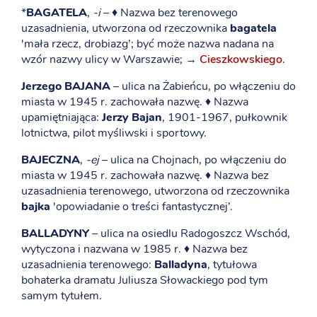
*
BAGATELA
,
-i
– ♦ Nazwa bez terenowego
uzasadnienia, utworzona od rzeczownika
bagatela
'mała rzecz, drobiazg’; być może nazwa nadana na
wzór nazwy ulicy w Warszawie; →
Cieszkowskiego
.
Jerzego BAJANA
– ulica na Żabieńcu, po włączeniu do
miasta w 1945 r. zachowała nazwę. ♦ Nazwa
upamiętniająca:
Jerzy Bajan
, 1901-1967, pułkownik
lotnictwa, pilot myśliwski i sportowy.
BAJECZNA
,
-ej
– ulica na Chojnach, po włączeniu do
miasta w 1945 r. zachowała nazwę. ♦ Nazwa bez
uzasadnienia terenowego, utworzona od rzeczownika
bajka
'opowiadanie o treści fantastycznej’.
BALLADYNY
– ulica na osiedlu Radogoszcz Wschód,
wytyczona i nazwana w 1985 r. ♦ Nazwa bez
uzasadnienia terenowego:
Balladyna
, tytułowa
bohaterka dramatu Juliusza Słowackiego pod tym
samym tytułem.