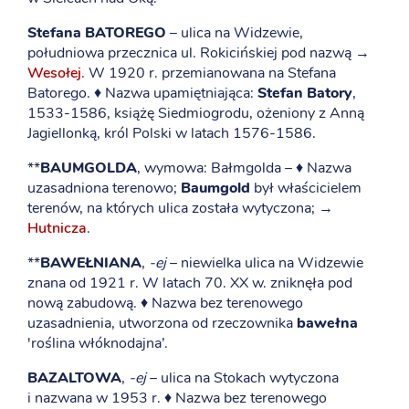
Stefana BATOREGO
– ulica na Widzewie,
południowa przecznica ul. Rokicińskiej pod nazwą →
Wesołej
. W 1920 r. przemianowana na Stefana
Batorego. ♦ Nazwa upamiętniająca:
Stefan Batory
,
1533-1586, książę Siedmiogrodu, ożeniony z Anną
Jagiellonką, król Polski w latach 1576-1586.
**
BAUMGOLDA
, wymowa: Bałmgolda – ♦ Nazwa
uzasadniona terenowo;
Baumgold
był właścicielem
terenów, na których ulica została wytyczona; →
Hutnicza
.
**
BAWEŁNIANA
,
-ej
– niewielka ulica na Widzewie
znana od 1921 r. W latach 70. XX w. zniknęła pod
nową zabudową. ♦ Nazwa bez terenowego
uzasadnienia, utworzona od rzeczownika
bawełna
'roślina włóknodajna’.
BAZALTOWA
,
-ej
– ulica na Stokach wytyczona
i nazwana w 1953 r. ♦ Nazwa bez terenowego