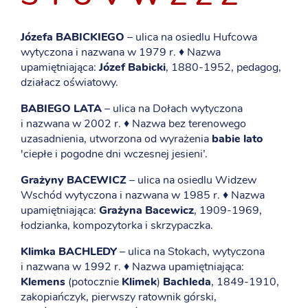
Józefa BABICKIEGO
– ulica na osiedlu Hufcowa
wytyczona i nazwana w 1979 r. ♦ Nazwa
upamiętniająca:
Józef Babicki
, 1880-1952, pedagog,
działacz oświatowy.
BABIEGO LATA
– ulica na Dołach wytyczona
i nazwana w 2002 r. ♦ Nazwa bez terenowego
uzasadnienia, utworzona od wyrażenia
babie lato
'ciepłe i pogodne dni wczesnej jesieni’.
Grażyny BACEWICZ
– ulica na osiedlu Widzew
Wschód wytyczona i nazwana w 1985 r. ♦ Nazwa
upamiętniająca:
Grażyna Bacewicz
, 1909-1969,
łodzianka, kompozytorka i skrzypaczka.
Klimka BACHLEDY
– ulica na Stokach, wytyczona
i nazwana w 1992 r. ♦ Nazwa upamiętniająca:
Klemens
(potocznie
Klimek
)
Bachleda
, 1849-1910,
zakopiańczyk, pierwszy ratownik górski,