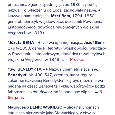
przecznica Zgierskiej istniejąca od 1930 r. pod tą
nazwą. Po włączeniu do Łodzi zachowała nazwę. ♦
Nazwa upamiętniająca:
Józef Bem
, 1794-1850,
generał, teoretyk wojskowości, uczestnik Powstania
Listopadowego, dowódca rewolucyjnych wojsk na
Węgrzech w 1848 r.
*
Józefa BEMA
– ♦ Nazwa upamiętniająca:
Józef Bem
,
1794-1850, generał, teoretyk wojskowości, walczący
w Powstaniu Listopadowym, dowódca rewolucyjnych
wojsk na Węgrzech w 1848 r.; →
Prożka
.
*
Św. BENEDYKTA
– ♦ Nazwa upamiętniająca:
św.
Benedykt
, ok. 480-547, eremita, autor reguły
zakonnej nazwanej Benedyktyńską; być może nazwa
nadana na cześć Benedykta Tykla, współtwórcy Łodzi
fabrycznej; człon
święty
może podlegać elipsie; →
6
Sierpnia
.
Maurycego BENIOWSKIEGO
– ulica na Chojnach
istniejąca pierwotnie jako Słowackiego, z chwilą