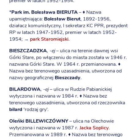
premier w latach 1952-1954.
*
Park im. Bolesława BIERUTA
– ♦ Nazwa
upamiętniająca:
Bolesław Bierut
, 1892-1956,
działacz komunistyczny, I sekretarz KC PPR, prezydent
RP w latach 1947-1952, premier w latach 1952-
1954; →
park Staromiejski
.
BIESZCZADZKA
,
-ej
– ulica na terenie dawnej wsi
Górki Stare, po włączeniu do miasta została w 1946 r.
nazwana Górki Stare. W 1964 r. przemianowana. ♦
Nazwa bez terenowego uzasadnienia, utworzona od
nazwy geograficznej
Bieszczady
.
BILARDOWA
,
-ej
– ulica w Rudzie Pabianickiej
wytyczona i nazwana w 1984 r. ♦ Nazwa bez
terenowego uzasadnienia, utworzona od rzeczownika
bilard
'rodzaj gry’.
Oleńki BILLEWICZÓWNY
– ulica na Olechowie
wytyczona i nazwana w 1987 r.
Jacka Soplicy
.
Przemianowana w 1989 r. ♦ Nazwa bez terenowego