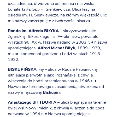
uzasadnienia, utworzona od imienia i nazwiska
bohaterki
Potopu
H. Sienkiewicza. Ulica leży na
osiedlu im. H. Sienkiewicza, na którym większość ulic
ma nazwy zaczerpnięte z twórczości pisarza.
Rondo im. Alfreda BIŁYKA
– skrzyżowanie ulic
Zgierskiej, Sikorskiego i al. Włókniarzy, powstało
w latach 90. XX w. Nazwę nadano w 2003 r. ♦ Nazwa
upamiętniająca:
Alfred Michał Biłyk
, 1889-1939,
major, komendant garnizonu Łodzi w latach 1918-
1922.
BISKUPIŃSKA
,
-ej
– ulica w Rudzie Pabianickiej
istniejąca pierwotnie jako Poznańska, z chwilą
włączenia do Łodzi przemianowana w 1946 r. ♦
Nazwa bez terenowego uzasadnienia, utworzona od
nazwy miejscowej
Biskupin
.
Anastazego BITTDORFA
– ulica biegnąca na terenie
byłej wsi Nowy Imielnik, z chwilą włączenia do Łodzi
nazwana w 1994 r. ♦ Nazwa upamiętniająca: