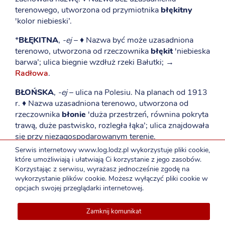
terenowego, utworzona od przymiotnika
błękitny
'kolor niebieski’.
*
BŁĘKITNA
,
-ej
– ♦ Nazwa być może uzasadniona
terenowo, utworzona od rzeczownika
błękit
'niebieska
barwa’; ulica biegnie wzdłuż rzeki Bałutki; →
Radłowa
.
BŁOŃSKA
,
-ej
– ulica na Polesiu. Na planach od 1913
r. ♦ Nazwa uzasadniona terenowo, utworzona od
rzeczownika
błonie
'duża przestrzeń, równina pokryta
trawą, duże pastwisko, rozległa łąka’; ulica znajdowała
się przy niezagospodarowanym terenie.
Serwis internetowy www.log.lodz.pl wykorzystuje pliki cookie,
BŁOTNA
,
-ej
– ulica na pograniczu Rokicia
które umożliwiają i ułatwiają Ci korzystanie z jego zasobów.
i Chocianowic. ♦ Nazwa być może terenowo
Korzystając z serwisu, wyrażasz jednocześnie zgodę na
uzasadniona, utworzona od rzeczownika
błoto
wykorzystanie plików cookie. Możesz wyłączyć pliki cookie w
opcjach swojej przeglądarki internetowej.
'podmokły, pokryty błotem’.
BOBOWA
,
-ej
– ulica na Manii. Na planach od 1921 r.
Zamknij komunikat
foniczny ŁOG: 42 272-68-86
Nowy numer telefon
♦ Nazwa bez terenowego uzasadnienia, utworzona od